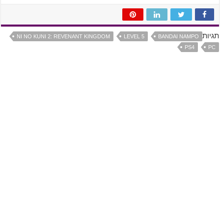
תגיות
NI NO KUNI 2: REVENANT KINGDOM
LEVEL 5
BANDAI NAMPO
PS4
PC