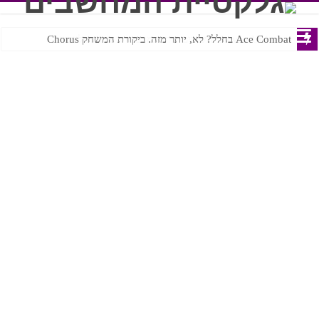
Ace Combat בחלל? לא, יותר מזה. ביקורת המשחק Chorus
Steven Universe והשירים שתורגמו בצורה נוראית לעברית