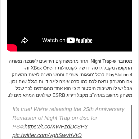
מסתבר ש-Night Trap, אחד מהמשחקים הידועים לשמצה מאותה
התקופה מקבל גרסה חדשה לקונסולות ה-XBox One וה-
PlayStation 4 לרגל 'חגיגות' עשרים וחמש השנה לצאת המשחק.
אם המשחק נראה לכם כמו סרט אימה ליגה ד' זה בגלל שזה נכון.
אבל יש לו חשיבות היסטורית כי הוא אחד מהגורמים לכך שכל
משחק מחשב בארה"ב מקבל דירוג ESRB לגילאים המתאימים לו.
It's true! We're releasing the 25th Anniversary
Remaster of Night Trap on disc for
PS4!
https://t.co/XWFzdDcSP3
pic.twitter.com/vghSwvhVtO