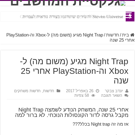
Ace Combat בחלל? לא, יותר מזה. ביקורת המשחק Chorus
Steven Universe והשירים שתורגמו בצורה נוראית לעברית
בית
/
חדשות
/
Night Trap מגיע (משום מה) ל-Xbox וה-PlayStation
אחרי 25 שנה
Night Trap מגיע (משום מה) ל-
Xbox וה-PlayStation אחרי 25
שנה
יונדב צבקר
26 באפריל 2017
חדשות
,
חדשות משחקים
השאר תגובה
58 צפיות
אחרי 25 שנה, המשחק הנודע לשמצה Night Trap
מקבל גרסה לדור הקונסולות הנוכחי. לא ברור למה
אז מה זה Night trap בכלל???