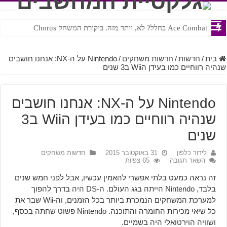
Ace Combat בחלל? לא, יותר מזה. ביקורת המשחק Chorus
Steven Universe והשירים שתורגמו בצורה נוראית לעברית
בית
/
חדשות
/
חדשות משחקים
/
Nintendo על ה-NX: אנחנו חושבים
שנהיה רווחיים כמו בעידן הWii ב3 שנים
Nintendo על ה-NX: אנחנו חושבים
שנהיה רווחיים כמו בעידן הWii ב3
שנים
לידור כלפון
31 באוקטובר 2015
חדשות משחקים
השאר תגובה
65 צפיות
זה נראה כמעט בלתי אפשרי להאמין עכשיו, אבל לפני חמש שנים
בלבד, Nintendo הייתה בגג העולם. ה-DS היה בדרך להפוך
למערכת המשחקים הנמכרת ביותר בכל הזמנים, וה-Wii שבר את
כל שיאי מכירות החומרה והתוכנה. Nintendo פשוט שחתה בכסף,
ושוויה הוירטואלי היה בשמיים.