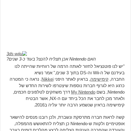
האם Nintendo אכן תצליח להנצל בעוד כ-3 שנים?
"יש לנו פוטנציאל לחזור לאותה הרמה של רווחיות שהייתה לנו
בעידנם של ה-Wii וה-DS בתוך 3 שנים," אמר נשיא
החברה,
קימישימה
, בראיון לאתר היפני
Nikkei
. נראה כי המטרה
כרגע היא לגרוף חברות נוספות שיצטרפו לשירות החדש של
Nintendo, בשם
My Nintendo
דרך משחקים לטלפונים חכמים,
ולאחר מכן לחבר את הכל ביחד עם ה-NX, אשר הבטיח
קימישימה בראיון שנשמע הרבה יותר עליה ב2016.
קשה לראות חברה מתרסקת ונשברת, ולכן רובנו מנסים להישאר
אופטימיים ולקוות ש-Nintendo כן תצליח להתאושש מהמפלה,
והעובדה שהחברה הענקית הצליחה לבצע מהלכים דומים בעבר