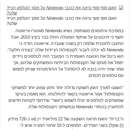
האם סוף סוף נראה את כוכבי Nintendo על מסך הטלפון הנייד
שלנו?
במסיבת עיתונאים משותפת, נשיא Nintendo סאטורו אייואטה
חשף כי תיכנונים על שיתוף הפעולה החלו כבר בקיץ 2010, אבל
התעבו לתוכנית שלמה רק בשנה שעברה. אייואטה הודה כי
Nintendo לא יכלה לעבור לקונסולות הניידות שלה "בצורה חלקה".
הוא ביטל את הטענה האומרת כי המעבר הזה לטלפונים ניידים
יסמל את מותם של הקונסולות הביתיות והמשחקים שלהם, אך
אמר שזה יהיה בזבוז לא להסתכל על ההזדמנויות שניתן לממש
עם טלפונים חכמים.
"השגנו לאורך הזמן תשוקה גדולה יותר וחזון עמוק יותר למשחקי
הקונסולות" אמר אייואטה בקשר להחלטתו. הוא מאמין בעיקר
שמשחקים לטלפונים יוכלו לשמש כ"גשר" שידחוף לקוחות חדשים
להתעניין בכותרי Nintendo ובמשחקי הקונסולות שלה.
ה"ברית" הזאת תראה השקעה של 22 מיליארד יין (או כ-726 מיליון
(!) שקל) בשני הצדדים. המתאים ל-10 אחוזי המניה שיש ל-