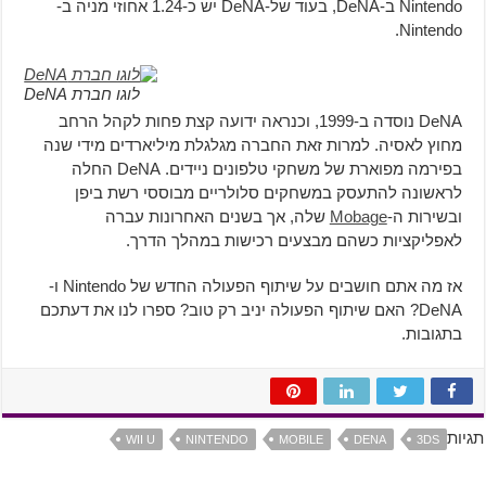
Nintendo ב-DeNA, בעוד של-DeNA יש כ-1.24 אחוזי מניה ב-
Nintendo.
לוגו חברת DeNA
DeNA נוסדה ב-1999, וכנראה ידועה קצת פחות לקהל הרחב
מחוץ לאסיה. למרות זאת החברה מגלגלת מיליארדים מידי שנה
בפירמה מפוארת של משחקי טלפונים ניידים. DeNA החלה
לראשונה להתעסק במשחקים סלולריים מבוססי רשת ביפן
ובשירות ה-
Mobage
שלה, אך בשנים האחרונות עברה
לאפליקציות כשהם מבצעים רכישות במהלך הדרך.
אז מה אתם חושבים על שיתוף הפעולה החדש של Nintendo ו-
DeNA? האם שיתוף הפעולה יניב רק טוב? ספרו לנו את דעתכם
בתגובות.
תגיות
WII U
NINTENDO
MOBILE
DENA
3DS