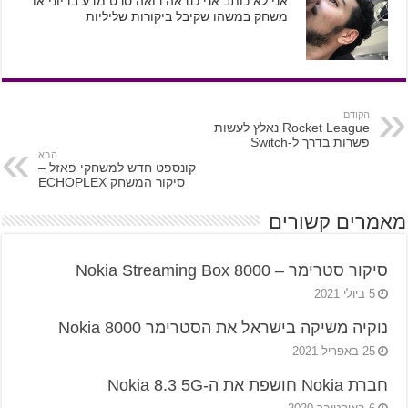
אני לא כותב אני כנראה רואה סרט מדע בדיוני או
משחק במשהו שקיבל ביקורות שליליות
הקודם
Rocket League נאלץ לעשות
פשרות בדרך ל-Switch
הבא
קונספט חדש למשחקי פאזל –
סיקור המשחק ECHOPLEX
מאמרים קשורים
סיקור סטרימר – Nokia Streaming Box 8000
5 ביולי 2021
נוקיה משיקה בישראל את הסטרימר Nokia 8000
25 באפריל 2021
חברת Nokia חושפת את ה-Nokia 8.3 5G