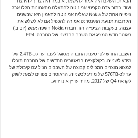
הבאות, העולם היה אמור להישמד, אובמה היה צריך להירצח
ועוד. בתור אדם סקפטי אני נוטה להתעלם מהאמונות הללו אבל
ציפייה אחת של Nokia שאליה אני נוטה להאמין היא שבשנים
הקרובות תנועת האינטרנט אמורה להכפיל אם לא לשלש את
עצמה. בעקבות הציפייה הזו, חברת Nokia חשפה אמש (יום ב')
ראוטר חדש המציג את השבב החדשני של החברה,
FP4
.
השבב החדש לפי טענת החברה מסוגל לעבד עד לכ-2.4TB של
מידע לשנייה. בקולקציית הראטורים החדשים של החברה תוכלו
למצוא מוצרים המכילים קבוצה של השבבים הנ"ל עם קיבולת של
עד לכ-576TB של מידע לכשנייה. הראוטרים צפויים לצאת לשוק
לקראת Q4 של 2017, מחיר עדיין אינו ידוע.