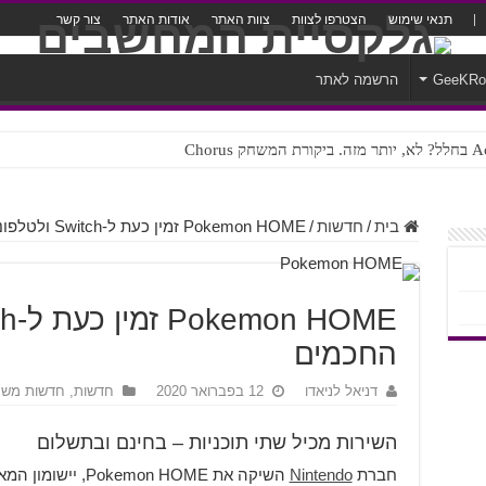
תנאי שימוש
הצטרפו לצוות
צוות האתר
אודות האתר
צור קשר
GeeKR
הרשמה לאתר
ק Chorus
צורה נוראית לעברית
בית
/
חדשות
/
Pokemon HOME זמין כעת ל-Switch ולטלפונים החכמים
החכמים
דניאל לניאדו
12 בפברואר 2020
חדשות
,
חדשות משח
השירות מכיל שתי תוכניות – בחינם ובתשלום
חברת
Nintendo
השיקה את mon HOME