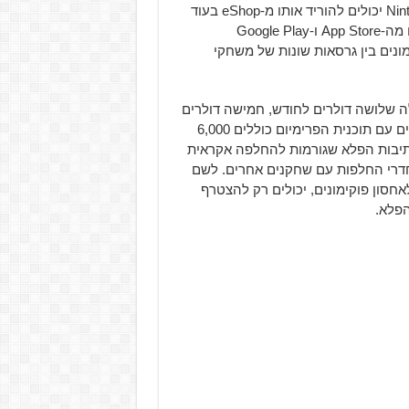
השונים בסדרה באמצעות שרתי ענן. משתמשי Nintendo Switch יכולים להוריד אותו מ-eShop בעוד
שבעלי הטלפונים ניידים ב-iOS ו-Android יכולים להשיג אותו מה-App Store ו-Google Play
נים בין גרסאות שונות של משחקי
ה שלושה דולרים לחודש, חמישה דולרים
לשלושה חודשים ו-16 דולרים לשנה. חלק מהיתרונות שמגיעים עם תוכנית הפרימיום כוללים 6,000
בתיבות הפלא שגורמות להחלפה אקראית
חדרי החלפות עם שחקנים אחרים. לשם
ית חינמית מקבלים רק 30 משבצות לאחסון פוקימונים, יכולים רק להצטרף
הפלא.