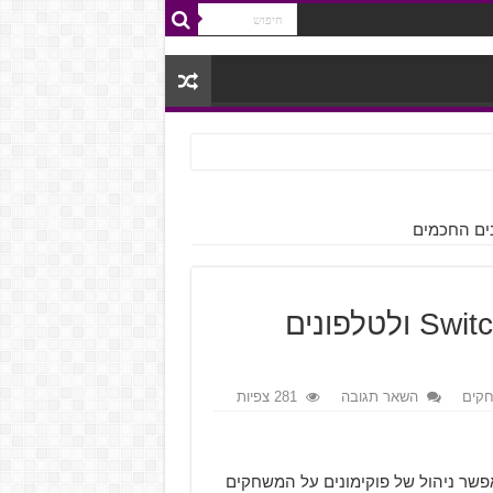
Pokemon HOME זמין כעת ל-Switch ולטלפונים
קים
השאר תגובה
281 צפיות
Poke, יישומון המאפשר ניהול של פוקימונים על המשחקים