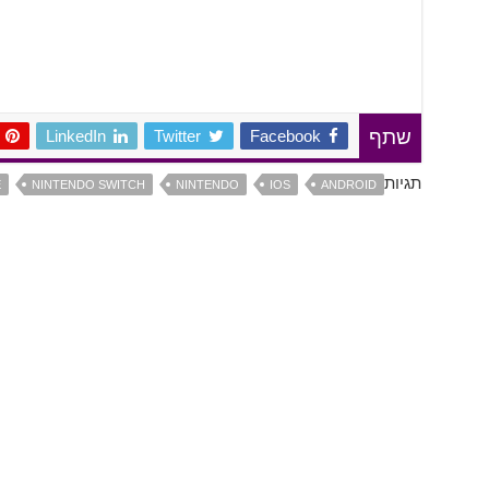
LinkedIn
Twitter
Facebook
שתף
תגיות
E
NINTENDO SWITCH
NINTENDO
IOS
ANDROID