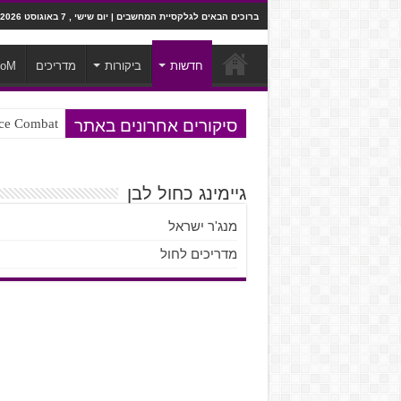
ברוכים הבאים לגלקסיית המחשבים | יום שישי , 7 באוגוסט 2026
חדשות
ביקורות
מדריכים
ooM
סיקורים אחרונים באתר
Ace Combat בחלל? לא, יותר מזה. ביקורת המשח
Steven Universe והשירים שתורגמו ב
גיימינג כחול לבן
מנג'ר ישראל
מדריכים לחול