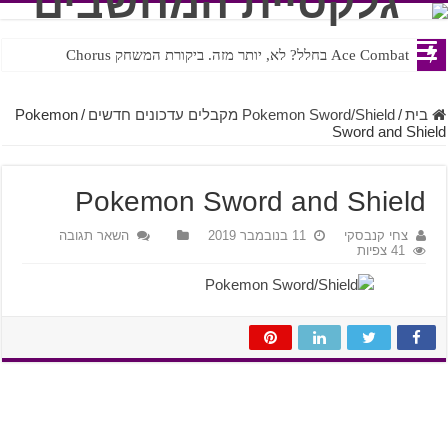
Ace Combat בחלל? לא, יותר מזה. ביקורת המשחק Chorus
Steven Universe והשירים שתורגמו בצורה נוראית לעברית
בית
/
Pokemon Sword/Shield מקבלים עדכונים חדשים
/
Pokemon
Sword and Shield
Pokemon Sword and Shield
צחי קנבסקי
11 בנובמבר 2019
השאר תגובה
41 צפיות