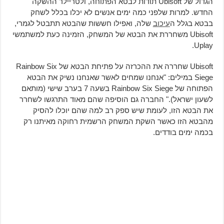
הגדול של Ubisoft תודות לבטא הפתוחה, ולטריילר ההשקה
החדש. למרות שלפני כמה ימים אנשים לא יכלו בכלל לשחק
בבטא בגלל ה
עיכוב
שלה, ואפילו חששות שהבטא תתבטל לגמרי,
Ubisoft משחררת את הבטא של המשחק, הזמינה כעת למשתמשי
Uplay.
Ubisoft שחררה את ההכרזה על פתיחת הבטא של Rainbow Six
Siege במילים: "אנחנו שמחים לאשר שאנחנו נשיק את הבטא
הפתוחה של Rainbow Six Siege בשעה 7 בערב שישי (מותאם
לשעון ישראל)." החברה גם הוסיפה שהם מאוד התרגשו לשחרר
את הבטא הזו, לעומת שיש ספק רב למה שהם יוכלו להסיק
מהבטא הזו כאשר השקת המשחק הרשמית רחוקה מאיתנו רק
בכמה ימים בודדים.