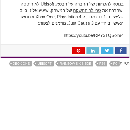
בנוסף להכרזות של החברה על הבטא, Ubisoft לא היססה
ושחררה את
טריילר ההשקה
של המשחק, שיגיע אלינו ביום
שלישי, ה-1 בדצמבר, ל-Xbox One, Playstation 4 ולמחשב
האישי, ביחד עם
Just Cause 3
. מוזמנים לצפות:
https://youtu.be/RPY3TQSolm4
תגיות
XBOX ONE
UBISOFT
RAINBOW SIX SIEGE
PS4
PC