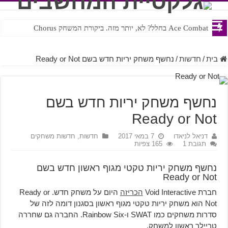
Ace Combat בחלל? לא, יותר מזה. ביקורת המשחק Chorus
Steven Universe והשירים שתורגמו בצורה נוראית לעברית
בית
/
חדשות
/
נחשף משחק יריות חדש בשם Ready or Not
נחשף משחק יריות חדש בשם
Ready or Not
דניאל לניאדו
7 במאי 2017
חדשות
,
חדשות משחקים
תגובת 1
165 צפיות
נחשף משחק יריות טקטי מגוף ראשון חדש בשם
Ready or Not
חברת Void Interactive
הכריזה
היום על משחק חדש. Ready or
Not הוא משחק יריות טקטי מגוף ראשון בסגנון דומה לזה של
סדרות משחקים כמו SWAT ו-Rainbow Six. החברה גם שחררה
טריילר ראשון למשחק.