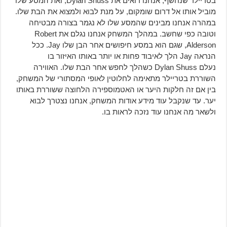
בטריילר שנחשף, אנחנו רואים את Dylan Shuss, ואת המסע שלו
מוביל אותו אל דרום שומקום, על מנת לבוא ולמצוא את הבת שלו.
במהרה אנחנו מבינים שהמסע שלו לא נגמר בצורה מבטיחה
וטובה כפי שחשב. במהלך המשחק אנחנו נגלם את Robert
Alderson, שגם הוא במסע חיפושים אחר הבן שלו Jay. ככל
הנראה Jay הלך לאיבוד פחות או יותר באותו האיזור בו
נעלם Dylan Shuss כשהלך לחפש אחר הבת שלו. האווירה
השוררת בטריילר מתאימה לחלוטין לאופי המסתורי של המשחק,
בין אם זה חלקות היער או האטמוספירה הלחוצה ששוררת באותו
יער. עד שנקבל עוד מידע אודות המשחק, אנחנו נצטרך לבוא
ולשאר מה אנחנו עוד נזכה לראות בו.