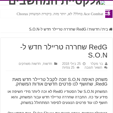
Ace Combat בחלל? לא, יותר מזה. ביקורת המשחק Chorus
Steven Universe והשירים שתורגמו בצורה נוראית לעברית
בית
/
חדשות
/
RedG שחררה טריילר חדש ל-S.O.N
RedG שחררה טריילר חדש ל-
S.O.N
בר מקלר
25 ביולי 2018
חדשות
,
חדשות משחקים
השאר תגובה
25 צפיות
משחק האימה S.O.N זוכה לקבל טריילר חדש מאת
RedG, שחושף לנו פרטים חדשים אודות המשחק.
המשחק S.O.N של הסטודיו RedG לא זכה ליותר מידי חשיפה או
מידע עד כה. החברה שחררה טריילר חדש עבור המשחק, והוא
חושף לנו עוד פרטים הנוגעים לסיפור המתחולל במשחק.