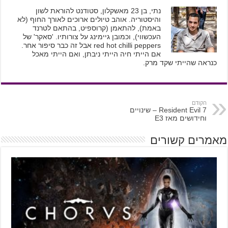
נתי, בן 23 מאשקלון, סטודנט להוראת לשון
והיסטוריה. אוהב טיולים ארוכים לאורך החוף (לא
באמת), להתאמן (קרוספיט, בהתאם לטרנד
העכשווי), וכמובן גיימינג על צורותיו. 'סאקר' של
red hot chilli peppers אבל זה כבר סיפור אחר.
אם הייתי חיה הייתי ניבתן, ואם הייתי מאכל
כנראה שהייתי שקד מרק.
הקודם
Resident Evil 7 – שינויים
וחידושים מאז E3
מאמרים קשורים