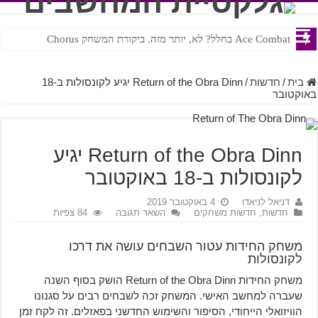
Ace Combat בחלל? לא, יותר מזה. ביקורת המשחק Chorus
Steven Universe והשירים שתורגמו בצורה נוראית לעברית
בית
/
חדשות
/
Return of the Obra Dinn יגיע לקונסולות ב-18
באוקטובר
Return of the Obra Dinn יגיע
לקונסולות ב-18 באוקטובר
דניאל לניאדו
4 באוקטובר 2019
חדשות
,
חדשות משחקים
השאר תגובה
84 צפיות
משחק החידות עטור השבחים עושה את דרכו
לקונסולות
משחק החידות Return of the Obra Dinn הושק בסוף השנה
שעברה למחשב האישי. המשחק זכה לשבחים רבים על סגנונו
הוויזואלי הייחודי, הסיפור והשימוש החדשני בפאזלים. זה לקח זמן