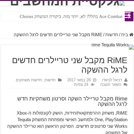
Ace Combat בחלל? לא, יותר מזה. ביקורת המשחק Chorus
Steven Universe והשירים שתורגמו בצורה נוראית לעברית
בית
/
חדשות
/
RiME מקבל שני טריילרים חדשים לרגל ההשקה
RiME מקבל שני טריילרים חדשים
לרגל ההשקה
דניאל לניאדו
28 במאי 2017
חדשות
,
חדשות משחקים
השאר תגובה
24 צפיות
Rime מקבל טריילר השקה וסרטון משחקיות חדש
לרגל ההשקה
RiME, משחק ההרפתקאות/חידות, הושק לקונסולות ה-Xbox
One, PlayStation ולמחשב האישי ומפתחת המשחק Tequila
Works שני סרטונים חדשים. הסרטון הראשון הוא טריילר ההשקה
של המשחק.