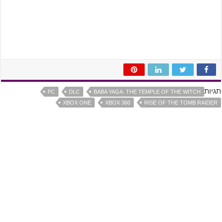
תגיות
PC
DLC
BABA YAGA: THE TEMPLE OF THE WITCH
XBOX ONE
XBOX 360
RISE OF THE TOMB RAIDER