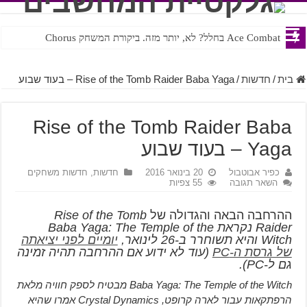
Ace Combat בחלל? לא, יותר מזה. ביקורת המשחק Chorus
Steven Universe והשירים שתורגמו בצורה נוראית לעברית
בית
/
חדשות
/
Rise of the Tomb Raider Baba Yaga – בעוד שבוע
Rise of the Tomb Raider Baba
Yaga – בעוד שבוע
כפיר אבוטבול
20 בינואר 2016
חדשות
,
חדשות משחקים
השאר תגובה
55 צפיות
ההרחבה הבאה והגדולה של
Rise of the Tomb
Raider נקראת Baba Yaga: The Temple of the
Witch והיא תשוחרר ב-26 לינואר,
יומיים לפני יציאתה
של גרסת ה-PC
(עוד לא ידוע אם ההרחבה תהיה זמינה
גם ל-PC).
Baba Yaga: The Temple of the Witch מבטיח לספק חוויה מלאת
הרפתקאות עבור לארה קרופט, Crystal Dynamics אמרו שהיא