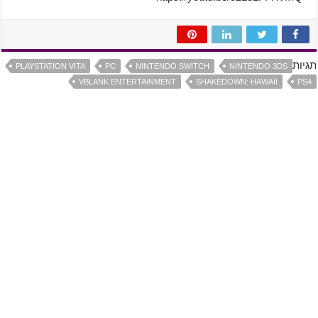
תגיות
PLAYSTATION VITA
PC
NINTENDO SWITCH
NINTENDO 3DS
VBLANK ENTERTAINMENT
SHAKEDOWN: HAWAII
PS4