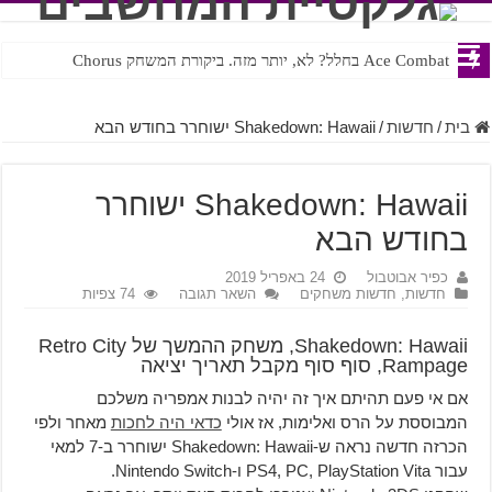
Ace Combat בחלל? לא, יותר מזה. ביקורת המשחק Chorus
Steven Universe והשירים שתורגמו בצורה נוראית לעברית
בית
/
חדשות
/
Shakedown: Hawaii ישוחרר בחודש הבא
Shakedown: Hawaii ישוחרר
בחודש הבא
כפיר אבוטבול
24 באפריל 2019
חדשות
,
חדשות משחקים
השאר תגובה
74 צפיות
Shakedown: Hawaii, משחק ההמשך של Retro City
Rampage, סוף סוף מקבל תאריך יציאה
אם אי פעם תהיתם איך זה יהיה לבנות אמפריה משלכם
המבוססת על הרס ואלימות, אז אולי
כדאי היה לחכות
מאחר ולפי
הכרזה חדשה נראה ש-Shakedown: Hawaii ישוחרר ב-7 למאי
עבור PS4, PC, PlayStation Vita ו-Nintendo Switch.