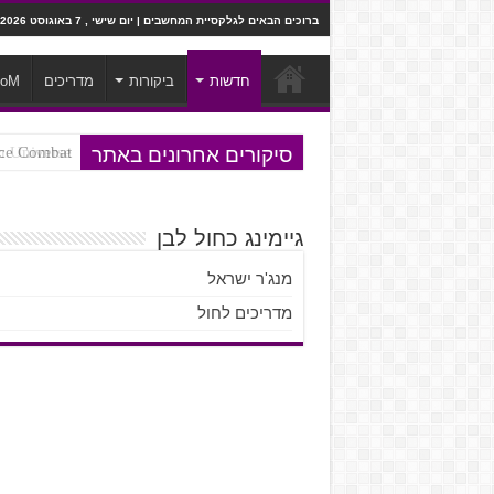
ברוכים הבאים לגלקסיית המחשבים | יום שישי , 7 באוגוסט 2026
חדשות
ביקורות
מדריכים
ooM
סיקורים אחרונים באתר
Ace Combat בחלל? לא, יותר מזה. ביקורת המשח
Steven Universe והשירים שתורגמו ב
גיימינג כחול לבן
מנג'ר ישראל
מדריכים לחול