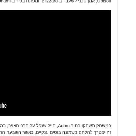
Ubisoft, אמן טכני לשעבר ב-Blizzard, ומפתח בכיר ב-Konami. צפו ב
במשחק תשחקו בתור Adam, חייל שנפל על 
זה יצטרך להלחם בשמונה בוסים ענקיים, כאשר השבעה הר