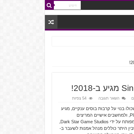
201!
ם
השאר תגובה
54 צפיות
שחק אקשן-תפקידים שכולו בנוי על קרבות בוסים ענקיים, מגיע
מהמפרסמת Another Indie עבור ה-PlayStation 4, Xbox One, ולמחשבים אישיים המריצים
Windows ו-Mac ברבעון הראשון של 2018. המשחק החדש מפותח על ידי Dark Star Game Studios,
פתחים שכולל רבים וטובים מעסקי משחקי ה-AAA, שבין היתר כוללים מנהל אמנות לשעבר ב-