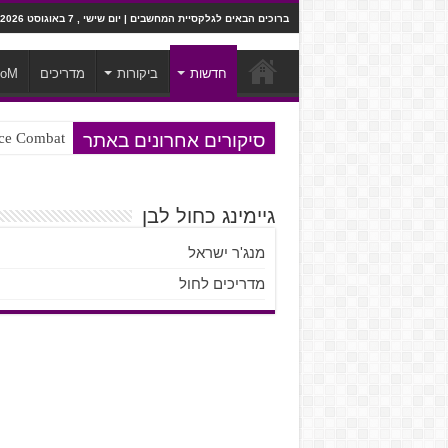
ברוכים הבאים לגלקסיית המחשבים | יום שישי , 7 באוגוסט 2026
חדשות
ביקורות
מדריכים
ooM
סיקורים אחרונים באתר
Ace Combat בחלל? לא, יותר מזה. ביקורת המשח
Steven Universe והשירים שתורגמו ב
גיימינג כחול לבן
מנג'ר ישראל
מדריכים לחול