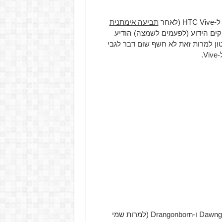
אחר
תביעה אימתנית
Zeni), אתר המשחקים הידוע (לפעמים לשמצה) הודיע
2 למחשב האישי. הסרטון למרות זאת לא חשף שום דבר לגבי
Skyrim VR יגיע יחד עם שלושת ההרחבות Dawnguard, Hearthfire ו-Drangonborn (למרות שמי