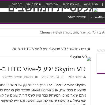
תנאי שימוש
הצטרפו לצוות
צוות האתר
אודות האתר
צור קשר
GeeKR
הרשמה לאתר
ק Chorus
צורה נוראית לעברית
בית
/
חדשות
/
Skyrim VR יגיע ל-HTC Vive ב-2018
Skyrim VR יגיע ל-HTC Vive ב-2018
לידור כלפון
24 ביוני 2017
חדשות
,
חדשות משחקים
The Elder Scrolls: Skyrim הפך כבר למקק 
שיוצאים בכל שנה, או t Fighter 2