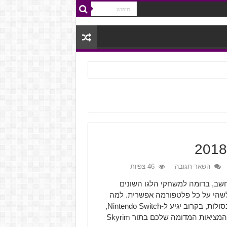
השאר תגובה
46 צפיות
של משחקי המחשב, בדומה למשחקי הלגו השונים
Stree שכבר זמין בגרסה כלשהי על כל פלטפורמה אפשרית. למה
אתם שואלים? כי המשחק כבר זמין לשני דורות שונים של קונסולות, בקרוב יגיע ל-Nintendo Switch,
יצא בשלוש גרסאות שונות למחשב האישי, וגם יגיע למשקפי המציאות המדומה שלכם בתור Skyrim