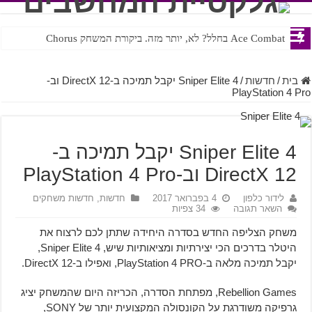
Ace Combat בחלל? לא, יותר מזה. ביקורת המשחק Chorus
Steven Universe והשירים שתורגמו בצורה נוראית לעברית
בית
/
חדשות
/
Sniper Elite 4 יקבל תמיכה ב-DirectX 12 וב-
PlayStation 4 Pro
Sniper Elite 4 יקבל תמיכה ב-
DirectX 12 וב-PlayStation 4 Pro
לידור כלפון
4 בפברואר 2017
חדשות
,
חדשות משחקים
השאר תגובה
34 צפיות
משחק הצליפה החדש בסדרה היחידה שתתן לכם לרצוח את
היטלר בדרכים הכי יצירתיות ומציאותיות שיש, Sniper Elite 4,
יקבל תמיכה מלאה ב-PlayStation 4 PRO, ואפילו ב-DirectX 12.
Rebellion Games, מפתחת הסדרה, הכריזה היום שהמשחק יציג
גרפיקה משודרגת על הקונסולה המקצועית יותר של SONY,