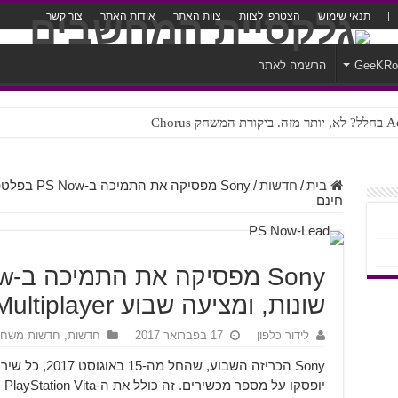
תנאי שימוש
הצטרפו לצוות
צוות האתר
אודות האתר
צור קשר
GeeKR
הרשמה לאתר
ק Chorus
צורה נוראית לעברית
בית
/
חדשות
/
חינם
שונות, ומציעה שבוע Multiplayer חינם
לידור כלפון
17 בפברואר 2017
חדשות
,
חדשות משחק