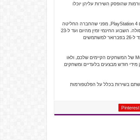
מות שהופסק השירות עליהן יוכלו
אבל אפשר להפסיק להיות מדוכאים קצת, לפחות אם יש לכם PlayStation 4, מפני שהחברה החליטה
שתשיק שבוע Multiplayer בחינם לגמרי לכל משתמשי הקונסולה. השבוע החינמי זמין מהיום ועד ל-23
בפברואר למשתמשים האמריקאים של הקונסולה, ומה-22 ועד ל-26 בפברואר למשתמשים
השבוע החינמי יעניק לכם רק את הגישה לשרתי ה-Multiplayer של המשחקים הקיימים שלכם, ולאו
הנלווה אליו, ה-PlayStation Plus, שמעניק מידי חודש מבצעים בלעדיים ומשחקים
 שירות ה-PS Now? האם השתמשתם בשירות בכלל על הפלטפורמות
Pinterest