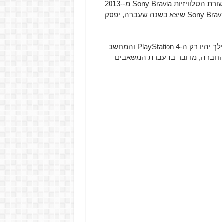
Blu-Ray של Sony, כל הטלוויזיות החכמות של Samsong, ושורת הטלוויזיות Sony Bravia מ-2013-
2015. אם זה לא הספיק לכם, השירות לדגם האחרון של ה-Sony Bravia שיצא בשנה שעברה, יפסק
הקונסולות היחידות שיוכלו להשתמש בשירות מתאריך זה ואילך יהיו רק ה-PlayStation 4 והמחשב
ם מהחברה, מדובר בהעברת המשאבים