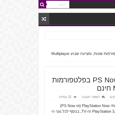
Sony מפסיקה את התמיכה ב-PS Now בפלטפורמות שונות, ומציעה שבוע Multiplayer
Sony מפסיקה את התמיכה ב-PS Now בפלטפורמות
ים
השאר תגובה
32 צפיות
Sony הכריזה השבוע, שהחל מה-15 באוגוסט 2017, כל שירותי PlayStation Now (או PS Now)
יופסקו על מספר מכשירים. זה כולל את ה-PlayStation 3, PlayStation Vita וה-TV, בנוסף לכל נגני ה-