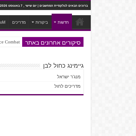
ברוכים הבאים לגלקסיית המחשבים | יום שישי , 7 באוגוסט 2026
חדשות
ביקורות
מדריכים
ooM
סיקורים אחרונים באתר
Ace Combat בחלל? לא, יותר מזה. ביקורת המשח
Steven Universe והשירים שתורגמו ב
גיימינג כחול לבן
מנג'ר ישראל
מדריכים לחול