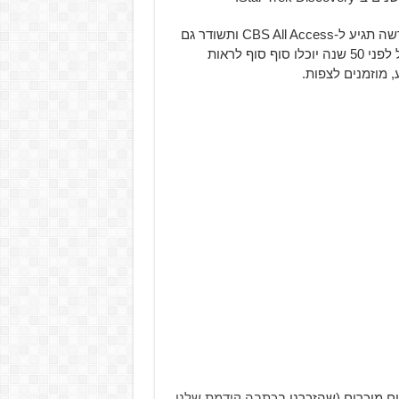
אחרי המתנה מאוד ארוכה, נראה כי סדרת המדע בדיוני החדשה תגיע ל-CBS All Access ותשודר גם
ברשת הצפייה הישירה Netflix. כעת, מעריצי הכותר שהתחיל לפני 50 שנה יוכלו סוף סוף לראות
 מוזמנים לצפות.
 מוכרים (שהזכרנו ב
כתבה קודמת שלנו