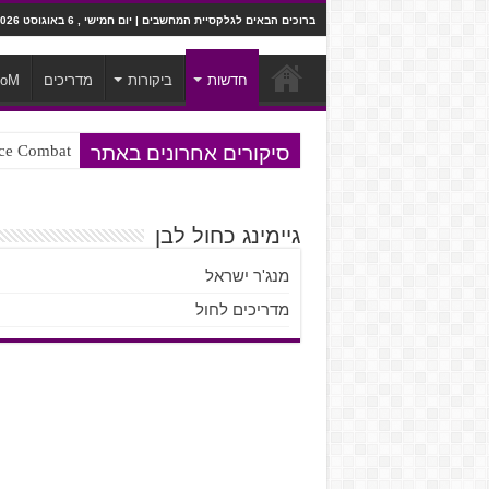
ברוכים הבאים לגלקסיית המחשבים | יום חמישי , 6 באוגוסט 2026
חדשות
ביקורות
מדריכים
ooM
סיקורים אחרונים באתר
Ace Combat בחלל? לא, יותר מזה. ביקורת המשח
Steven Universe והשירים שתורגמו ב
גיימינג כחול לבן
מנג'ר ישראל
מדריכים לחול