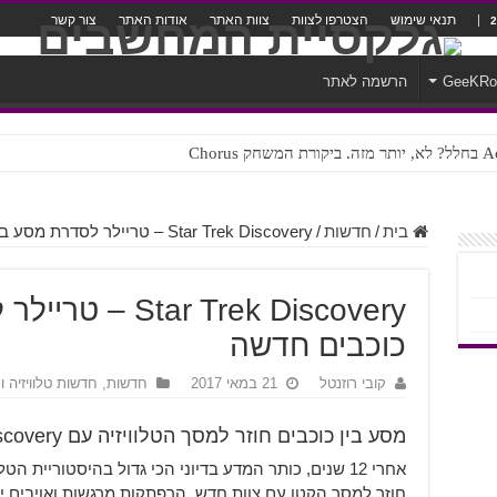
תנאי שימוש
הצטרפו לצוות
צוות האתר
אודות האתר
צור קשר
GeeKR
הרשמה לאתר
ק Chorus
צורה נוראית לעברית
בית
/
חדשות
/
Star Trek Discovery – טריילר לסדרת מסע בין כוכבים חדשה
ar Trek Discovery
כוכבים חדשה
קובי רוזנטל
21 במאי 2017
חדשות
,
חדשות טלוויזיה ו
מסע בין כוכבים חוזר למסך הטלוויזיה עם Star Trek Discovery
אחרי 12 שנים, כותר המדע בדיוני הכי גדול בהיסטוריית הט
חוזר למסך הקטן עם צוות חדש, הרפתקות מרגשות ואויבים ישנים ב-k Discovery