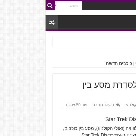
St – טריילר לסדרת מסע בין
קולנוע
השאר תגובה
50 צפיות
לוויזיה (ואולי הקולנוע), מסע בין כוכבים,
Star Tre.