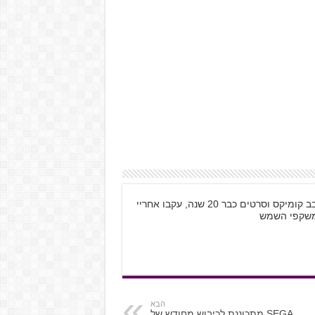
שמי קובי רוזנטל, בן 28 מתל אביב, גיימר חובב קומיקס וסרטים כבר 20 שנה, עקבו אחריי
הבא
SEGA מתכוננת לכיבוש מחודש של