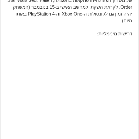
של משחק הפעולה-הרפתקאות בהפצתה, Star Wars Jedi: Fallen
Order, לקראת השקתו למחשב האישי ב-15 בנובמבר (המשחק
יהיה זמין גם לקונסולות ה-Xbox One וה-PlayStation 4 באותו
היום).
דרישות מינימליות: