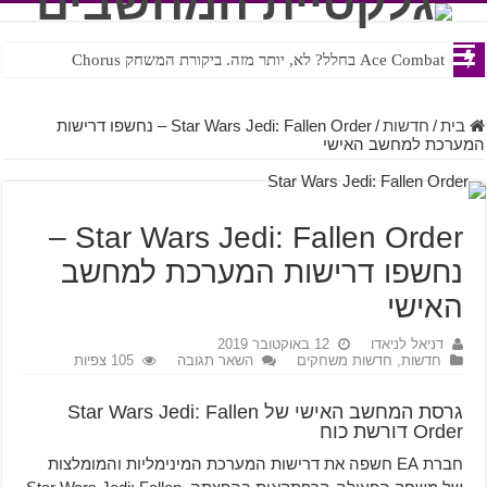
Ace Combat בחלל? לא, יותר מזה. ביקורת המשחק Chorus
Steven Universe והשירים שתורגמו בצורה נוראית לעברית
בית
/
חדשות
/
Star Wars Jedi: Fallen Order – נחשפו דרישות
המערכת למחשב האישי
Star Wars Jedi: Fallen Order –
נחשפו דרישות המערכת למחשב
האישי
דניאל לניאדו
12 באוקטובר 2019
חדשות
,
חדשות משחקים
השאר תגובה
105 צפיות
גרסת המחשב האישי של Star Wars Jedi: Fallen
Order דורשת כוח
חברת EA חשפה את דרישות המערכת המינימליות והמומלצות