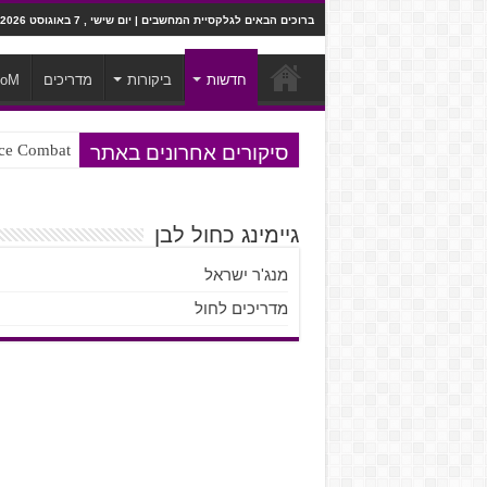
ברוכים הבאים לגלקסיית המחשבים | יום שישי , 7 באוגוסט 2026
חדשות
ביקורות
מדריכים
ooM
סיקורים אחרונים באתר
Ace Combat בחלל? לא, יותר מזה. ביקורת המשח
Steven Universe והשירים שתורגמו ב
גיימינג כחול לבן
מנג'ר ישראל
מדריכים לחול