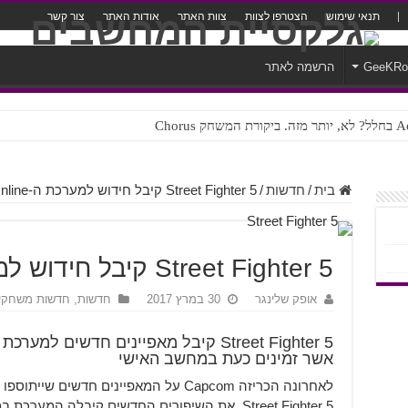
תנאי שימוש
הצטרפו לצוות
צוות האתר
אודות האתר
צור קשר
GeeKR
הרשמה לאתר
ק Chorus
צורה נוראית לעברית
בית
/
חדשות
/
Street Fighter 5 קיבל חידוש למערכת ה-Online
Street Fighter 5 קיבל חידוש למערכת ה-Online
אופק שלינגר
30 במרץ 2017
חדשות
,
חדשות משחקי
אשר זמינים כעת במחשב האישי
לאחרונה הכריזה Capcom על המאפיינים חד
Street Fighter 5. את השיפורים החדשים קיבלה המ