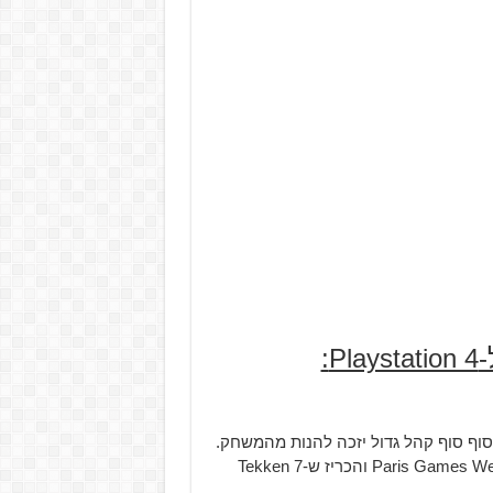
Katsuhiro Harada מ-Bandai Namco, עלה על הבמה ב-Paris Games Week והכריז ש-Tekken 7