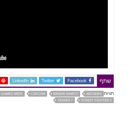
LinkedIn
Twitter
Facebook
שתף
תגיות
S GAMES WEEK
CAPCOM
BANDAI NAMCO
ARCADES
TEKKEN 7
STREET FIGHTER 5