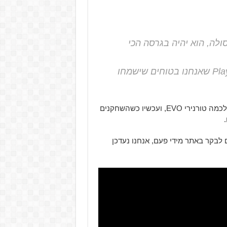
ה, הוא יהיה בגרסה הכי
יש לנו תוכנים מיוחדים עבור שחקני ה-PlayStation שאנחנו בטוחים שישמחו
כמו שאמרנו Tekken 7 היה זמין כבר למכונות הארקייד וזכה לכמה טורנירי EVO, ועכשיו כשהשחקנים
מנים לבקר באתר מידי פעם, אנחנו נעדכן