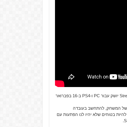
והכי חשוב, קיבלנו אישור לאחר המתנה ארוכה, Street Fighter 5 יושק עבור PC ו-PS4 ב-16 בפברואר
 משופרת של המשחק, להתחשב בעובדה
יות בטוחים שלא יהיו לנו הפתעות עם