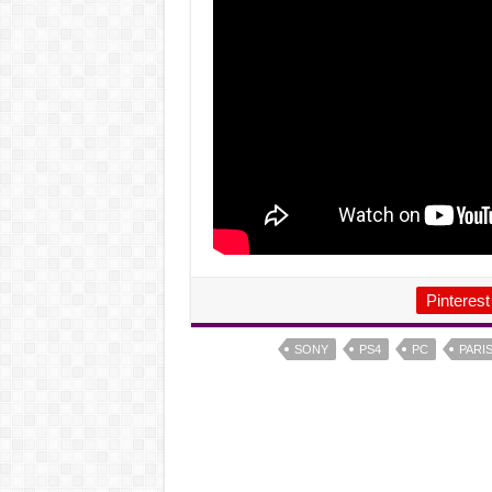
Pinterest
SONY
PS4
PC
PARI