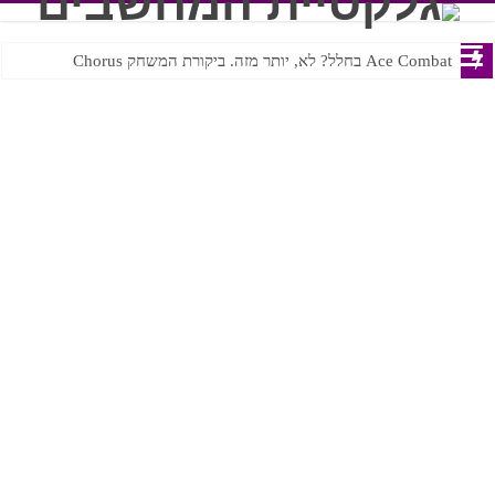
Ace Combat בחלל? לא, יותר מזה. ביקורת המשחק Chorus
Steven Universe והשירים שתורגמו בצורה נוראית לעברית