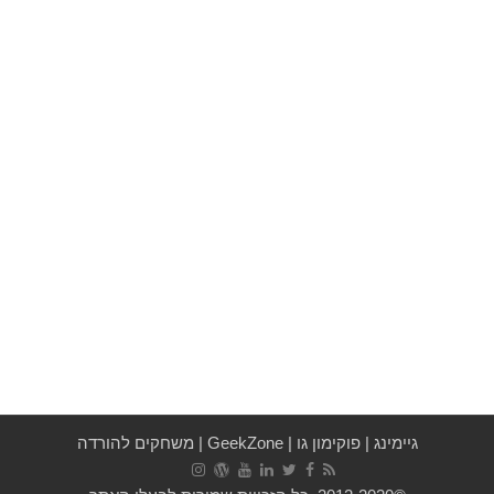
גיימינג
|
פוקימון גו
|
GeekZone
|
משחקים להורדה