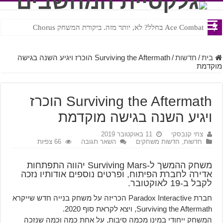
Ace Combat בחלל? לא, יותר מזה. ביקורת המשחק Chorus
Steven Universe והשירים שתורגמו בצורה נוראית לעברית
בית
/
חדשות
/
Surviving the Aftermath הוכרז ויגיע השנה בגישה
מוקדמת
Surviving the Aftermath הוכרז
ויגיע השנה בגישה מוקדמת
צחי קנבסקי
11 באוקטובר 2019
חדשות
,
חדשות משחקים
השאר תגובה
66 צפיות
משחק ההמשך ל-Surviving Mars יהווה התפתחות
אדירה לחברת הפיתוח, ופרטים נוספים אודותיו נזכה
לקבל ב-19 לאוקטובר.
חברת Paradox Interactive הכריזה על משחק בנייה חדש שייקרא
Surviving the Aftermath, ויצא לקראת סוף 2020.
המשחק ייחודי במינו מכמה סיבות, על אחת כמה וכמה שנזכה