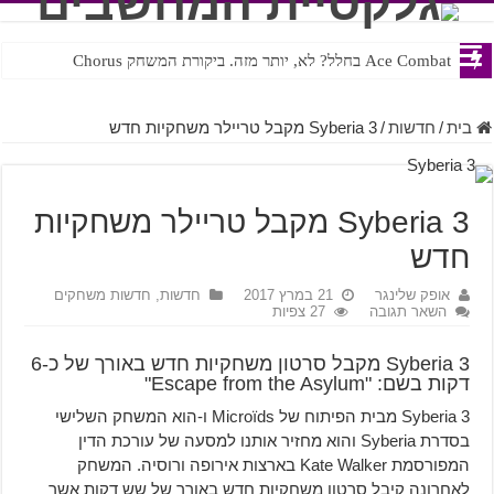
Ace Combat בחלל? לא, יותר מזה. ביקורת המשחק Chorus
בית
/
חדשות
/
Syberia 3 מקבל טריילר משחקיות חדש
Syberia 3 מקבל טריילר משחקיות
חדש
אופק שלינגר
21 במרץ 2017
חדשות
,
חדשות משחקים
השאר תגובה
27 צפיות
Syberia 3 מקבל סרטון משחקיות חדש באורך של כ-6
דקות בשם: "Escape from the Asylum"
Syberia 3 מבית הפיתוח של
Microïds
ו-הוא המשחק השלישי
בסדרת Syberia והוא מחזיר אותנו למסעה של עורכת הדין
המפורסמת Kate Walker בארצות אירופה ורוסיה. המשחק
לאחרונה קיבל סרטון משחקיות חדש באורך של שש דקות אשר