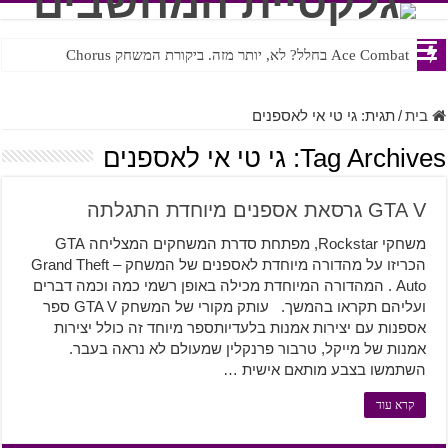
Ace Combat בחלל? לא, יותר מזה. ביקורת המשחק Chorus
בית
/
תגית:
גי טי אי לאספנים
Tag Archives:
גי טי אי לאספנים
GTA V גרסאת אספנים מיוחדת התגלתה
משחקי Rockstar, מפתחת סדרת המשחקים המצליחה GTA
הכריזו על מהדורה מיוחדת לאספנים של המשחק – Grand Theft
Auto . המהדורה המיוחדת מכילה באופן רשמי כמה וכמה דברים
ועליהם תקראו בהמשך. עותק מקורי של המשחק GTA V ספר
אספנות עם יצירות אמנות בלעדיותספר מיוחד זה כולל יצירות
אמנות של מייקל, טרבור פרנקלין שמעולם לא נראה בעבר.
השתמשו בצבע מותאם אישית …
קרא עוד