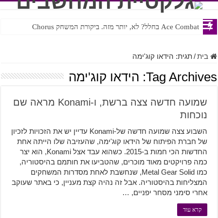
Ace Combat בחלל? לא, יותר מזה. ביקורת המשחק Chorus
בית
/
תגית:
הידאו קוג'ימה
Tag Archives:
הידאו קוג'ימה
שמועה חדשה צצה ברשת, ו-Konami מראה שם
נוכחות
השבוע צצה שמועה חדשה של-Konami עדיין יש את הזכויות לזכיון
של חברת הפיתוח של הידאו קוג'ימה, שהעזיבה שלו הייתה אחת
החדשות הכי חמות ב-2015. כשהוא עבד אצל Konami, הוא יצר
כמה פרויקטים מאוד מוכרים, שהטביעו את חותמם בהיסטוריה,
כמו Metal Gear Solid, שנחשבת לאחת מסדרות המשחקים
המצליחות בהיסטוריה. אבל זה נהיה קצת מעניין, כי באתר שעוקב
אחרי סימני מסחר יפניים, …
קרא עוד