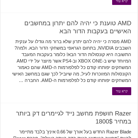
קרא עוד
AMD טוענת כי יהיה להם יתרון במחשבים
האישיים בעקבות הדור הבא
AMD מסרה כי יהיה להם יתרון שלא ברור מה גודלו על ענקית
השבבים NVIDIA, בתחום הגראפי במשחקי הדור הבא. ולמה?
התשובה היא קונסולות הדור הבא! כלומר בעקבות המעבד
המיוחד שיש ב-XBOX ONE וב-PS4 אשר מיוצר על ידי AMD
המשחקים יפותחו קודם כל לפלפורמות ה-AMD שהם כאמור
הקונסולות המזוכרות לעיל, מה שיוביל לכך שגם במחשב האישי
המשחקים יפותחו קודם כל לפלפורמות ה-AMD. החברה …
קרא עוד
Razer חושפת מחשב נייד לגיימרים דק ביותר
במחיר 1800$
Razer Blade החדש בעל אורך של 0.66 אינץ' בלבד מתיימר