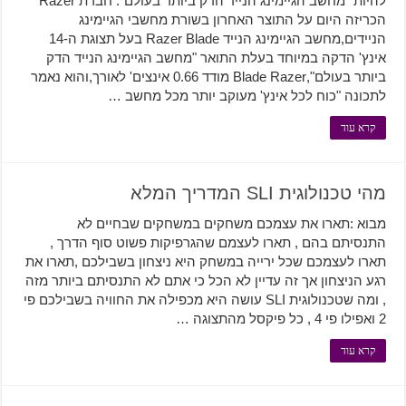
להיות "מחשב הגיימינג הנייד הדק ביותר בעולם". חברת Razer
הכריזה היום על התוצר האחרון בשורת מחשבי הגיימינג
הניידים,מחשב הגיימינג הנייד Razer Blade בעל תצוגת ה-14
אינץ' הדקה במיוחד בעלת התואר "מחשב הגיימינג הנייד הדק
ביותר בעולם",Blade Razer מודד 0.66 אינצים' לאורך,והוא נאמר
לתכונה "כוח לכל אינץ' מעוקב יותר מכל מחשב …
קרא עוד
מהי טכנולוגית SLI המדריך המלא
מבוא :תארו את עצמכם משחקים במשחקים שבחיים לא
התנסיתם בהם , תארו לעצמם שהגרפיקות פשוט סוף הדרך ,
תארו לעצמכם שכל ירייה במשחק היא ניצחון בשבילכם ,תארו את
רגע הניצחון אך זה עדיין לא הכל כי אתם לא התנסיתם ביותר מזה
, ומה שטכנולוגית SLI עושה היא מכפילה את החוויה בשבילכם פי
2 ואפילו פי 4 , כל פיקסל מהתצוגה …
קרא עוד