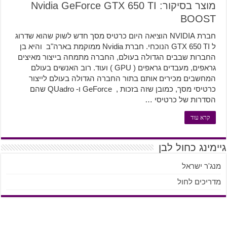
מוצר בסיקור: Nvidia GeForce GTX 650 TI
BOOST
חברת NVIDIA הוציאה היום כרטיס מסך חדש לשוק שהוא שדרוג
ל GTX 650 TI הנוכחי. חברת Nvidia ממוקמת בארה"ב והיא בן
החברות שבבים הגדולה בעולם, החברה מתמחה בייצור מאיצים
גראפים, מעבדים גראפים ( GPU ) ועוד. רוב האנשים בעולם
המחשבים מכירים אותם בתור החברה הגדולה בעולם לייצור
כרטיסי מסך, כמובן שזה בזכות , GeForce ו- QUadro שהם
הסדרות של כרטיסי …
קרא עוד
גיימינג כחול לבן
מנג'ר ישראל
מדריכים לחול