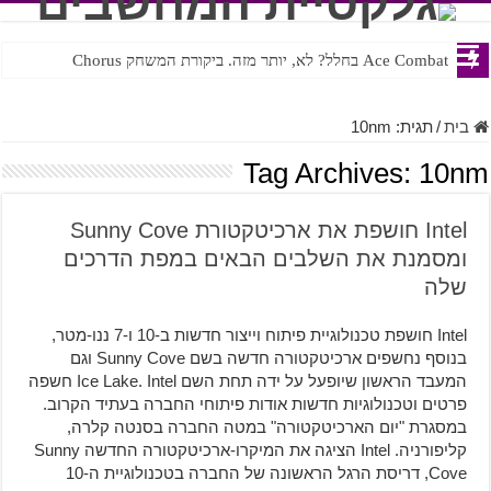
Ace Combat בחלל? לא, יותר מזה. ביקורת המשחק Chorus
בית
/
תגית:
10nm
Tag Archives:
10nm
Intel חושפת את ארכיטקטורת Sunny Cove
ומסמנת את השלבים הבאים במפת הדרכים
שלה
Intel חושפת טכנולוגיית פיתוח וייצור חדשות ב-10 ו-7 ננו-מטר,
בנוסף נחשפים ארכיטקטורה חדשה בשם Sunny Cove וגם
המעבד הראשון שיופעל על ידה תחת השם Ice Lake. Intel חשפה
פרטים וטכנולוגיות חדשות אודות פיתוחי החברה בעתיד הקרוב.
במסגרת "יום הארכיטקטורה" במטה החברה בסנטה קלרה,
קליפורניה. Intel הציגה את המיקרו-ארכיטקטורה החדשה Sunny
Cove, דריסת הרגל הראשונה של החברה בטכנולוגיית ה-10