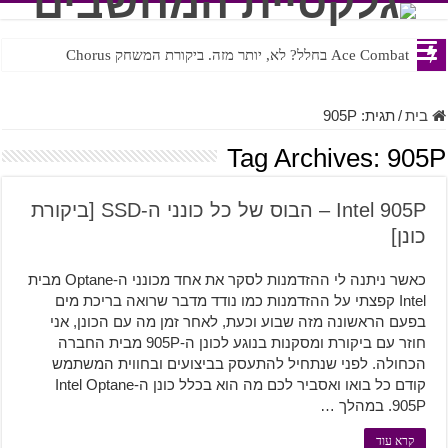
Ace Combat בחלל? לא, יותר מזה. ביקורת המשחק Chorus
Steven Universe והשירים שתורגמו בצורה נוראית לעברית
בית
/
תגית:
905P
Tag Archives:
905P
Intel 905P – הבוס של כל כונני ה-SSD [ביקורת
כונן]
כאשר ניתנה לי ההזדמנות לסקר את אחד מכונני ה-Optane מבית
Intel קפצתי על ההזדמנות כמו נודד מדבר שרואה בריכת מים
בפעם הראשונה מזה שבוע וכעת, לאחר זמן מה עם הכונן, אני
חוזר עם ביקורת ומסקנות בנוגע לכונן ה-905P מבית החברה
הכחולה. לפני שנתחיל להתעסק בביצועים ובחווית המשתמש
קודם כל בואו ואסביר לכם מה הוא בכלל כונן ה-Intel Optane
905P. במהלך …
קרא עוד