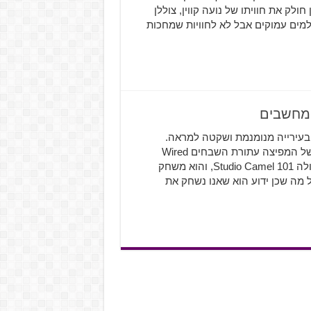
ולק את חוויתו של נועה קווין, צוללן
למים עמוקים אבל לא לחוויות שמחכות
לוגי חדש בעירייה מנומנמת ושקטה למראה.
Those Who Remain מגיע אלינו כתוצאה בין שיתוף פעולה של המפיצה עתורת השבחים Wired
Productions (עליה דיברנו בעבר) לבין הסטודיו העצמאי העולה Studio Camel 101, והוא משחק
 מה שכן ידוע הוא שאנו נשחק את