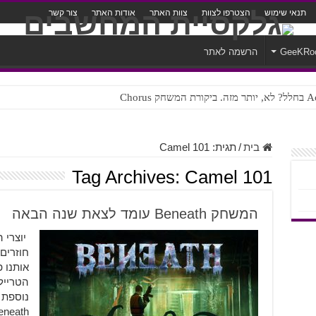
תנאי שימוש
הצטרפו לצוות
צוות האתר
אודות האתר
צור קשר
GeeKRo
הרשמה לאתר
ק Chorus
צורה נוראית לעברית
בית
/
תגית:
Camel 101
Tag Archives:
Camel 101
המשחק Beneath עומד לצאת שנה הבאה
אותנו 
הטרייל
נוספת 