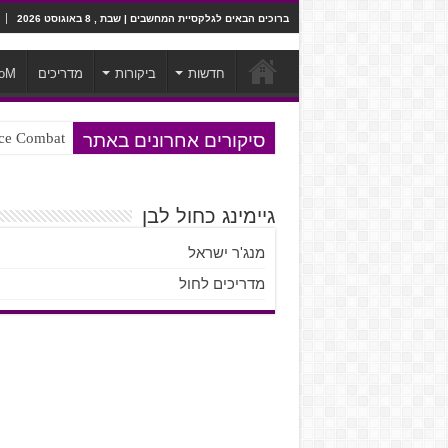
ברוכים הבאים לגלקסיית המחשבים | שבת , 8 באוגוסט 2026
חדשות
ביקורות
מדריכים
oM
סיקורים אחרונים באתר
Ace Combat בחלל? לא, יותר מזה. ביקורת המשח
Steven Universe והשירים שתורגמו ב
גיימינג כחול לבן
מנג'ר ישראל
מדריכים לחול