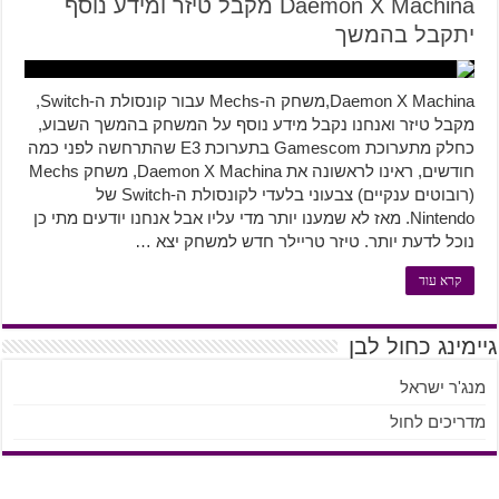
Daemon X Machina מקבל טיזר ומידע נוסף
יתקבל בהמשך
Daemon X Machina,משחק ה-Mechs עבור קונסולת ה-Switch,
מקבל טיזר ואנחנו נקבל מידע נוסף על המשחק בהמשך השבוע,
כחלק מתערוכת Gamescom בתערוכת E3 שהתרחשה לפני כמה
חודשים, ראינו לראשונה את Daemon X Machina, משחק Mechs
(רובוטים ענקיים) צבעוני בלעדי לקונסולת ה-Switch של
Nintendo. מאז לא שמענו יותר מדי עליו אבל אנחנו יודעים מתי כן
נוכל לדעת יותר. טיזר טריילר חדש למשחק יצא …
קרא עוד
גיימינג כחול לבן
מנג'ר ישראל
מדריכים לחול