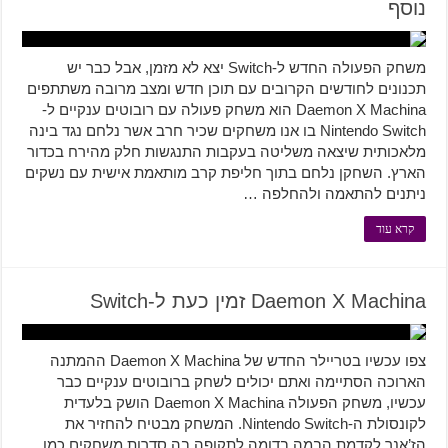
נוסף
משחק הפעולה החדש ל-Switch יצא לא מזמן, אבל כבר יש
תכנונים לחודשים הקרובים עם תוכן חדש ומצב מרובה משתתפים
Daemon X Machina הוא משחק פעולה עם רובוטים ענקיים ל-
Nintendo Switch בו אנו משחקים שכיר חרב אשר נלחם נגד בינה
מלאכותית שיצאה משליטה בעקבות התנגשות חלק מהירח בכדור
הארץ. השחקן נלחם בתוך חליפת קרב מותאמת אישית עם נשקים
ניתנים להתאמה ולהחלפה …
קרא עוד
Daemon X Machina זמין כעת ל-Switch
צפו עכשיו בטריילר החדש של Daemon X Machina ההמתנה
הארוכה הסתיימה ואתם יכולים לשחק ברובוטים ענקיים כבר
עכשיו, משחק הפעולה Daemon X Machina הושק בלעדית
לקונסולת ה-Nintendo Switch. המשחק מבטיח להחזיר את
הז’אנר לקדמת הבמה בדומה לתקופה בה סדרות משחקים כמו