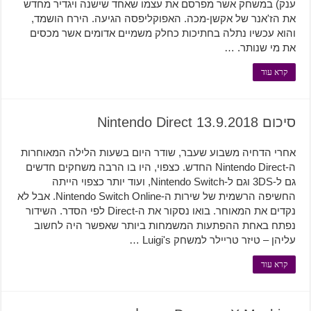
ענק) במשחק אשר מפרסם את עצמו שאחד שישנה ויגדיר מחדש
את הז'אנר של אקשן-מכה. האפוקליפסה הגיעה. הירח הושמד,
והוא עכשיו נתלה בחתיכות כחלק משמיים אדומים אשר מכסים
את מי שנותר. …
קרא עוד
סיכום Nintendo Direct 13.9.2018
אחרי הדחיה משבוע שעבר, שודר היום בשעות הלילה המאוחרות
ה-Nintendo Direct החדש. כצפוי, היו בו הרבה משחקים חדשים
גם ל-3DS וגם ל-Nintendo Switch, ועוד יותר כצפוי הייתה
החשיפה הרשמית של שירות ה-Nintendo Switch Online. אבל לא
נקדים את המאוחר. בואו נסקור את ה-Direct לפי הסדר. השידור
נפתח באחת ההפתעות המשמחות ביותר שאפשר היה לחשוב
עליהן – טיזר טריילר למשחק Luigi's …
קרא עוד