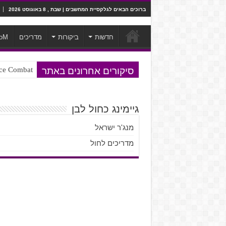
ברוכים הבאים לגלקסיית המחשבים | שבת , 8 באוגוסט 2026
חדשות
ביקורות
מדריכים
oM
סיקורים אחרונים באתר
Ace Combat בחלל? לא, יותר מזה. ביקורת המשח
Steven Universe והשירים שתורגמו ב
גיימינג כחול לבן
מנג'ר ישראל
מדריכים לחול