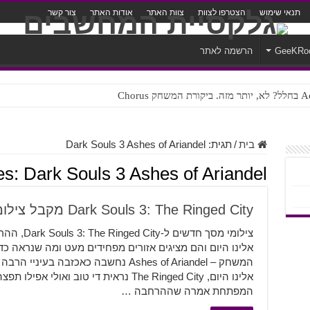
תנאי שימוש
הצטרפו לצוות
צוות האתר
אודות האתר
צור קשר
GeeKRo
הרשמה לאתר
ק Chorus
צורה נוראית לעברית
בית
/
תגית:
Dark Souls 3 Ashes of Ariandel
es:
Dark Souls 3 Ashes of Ariandel
Dark Souls 3: The Ringed City מקבל צילומי מסך חדשים
צילומי מסך 
אלינו היום והם מציגים אזורים מפחידים מעט ומה שנראה 
המשחק – Ashes of Ariandel נחשבה כאכזבה
אלינו היום, The Ringed City נראית די טו
המפתחת אמרה שההרחבה …