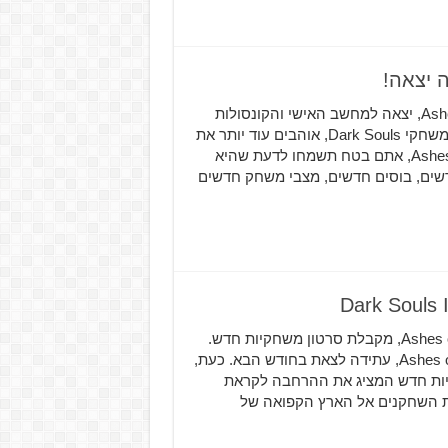
ההרחבה החדשה של Dark Souls 3, הקרויה Ashes of Ariandel, יצאה למחשב האישי והקונסולות
השונות, והיא זמינה כבר עכשיו! אם אתם אוהבים את סדרת משחקי Dark Souls, אוהבים עוד יותר את
Dark Souls 3, וחיכיתם בציפייה רבה להרחבה Ashes of Ariandel, אתם בטח תשמחו לדעת שהיא
שים, בוסים חדשים, מצבי משחק חדשים
ההרחבה הראשונה של Dark Souls III, הנקראת Ashes of Ariandel, מקבלת סרטון משחקיות חדש.
ההרחבה הראשונה של Dark Souls III, הלא היא Ashes of Ariandel, עתידה לצאת בחודש הבא. כעת,
ון משחקיות חדש המציג את ההרחבה לקראת
. ההרחבה Ashes of Ariandel תיקח את השחקנים אל הארץ הקפואה של