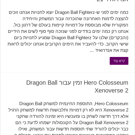
כמה ימים לפני ש-Dragon Ball Fighterz יוצא לחנויות אנחנו זוכים
להצצה לדמות האחרונה שהוכרזה עבור המשחק והיחידה
המקורית שלא מבוססת על דמויות קיימות בעולם של דרגון בול.
אנחנו רק כמה ימים בודדים לפני שנזכה סוף סוף לשים את הידיים
(והבקרים) שלנו על Dragon Ball Fighterz שמגיע לחנויות ביום
שישי הקרוב. כדי להעביר את הימים הקרובים אנחנו יכולים לראות
קצת את אנדרואיד …
קרא עוד
Hero Colosseum זמין עבור Dragon Ball
Xenoverse 2
Hero Colosseum, התוספת החינמית למשחק Dragon Ball
Xenoverse 2 היא לא רק דמויות ותלבושות חדשות למשחק הרגיל
אלא דרך חדשה לשחק בו ומעכשיו היא זמינה להורדה שחקני
Dragon Ball Xenoverse 2 על הקונסולות ישמחו לדעת כי הם
כבר יכולים להוריד שתי תוספות חדשות עבור המשחק, ואילו