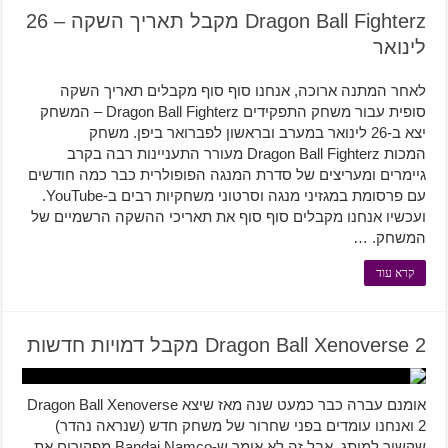
Dragon Ball Fighterz מקבל תאריך השקה – 26
לינואר
לאחר המתנה ארוכה, אנחנו סוף סוף מקבלים תאריך השקה
סופית עבור משחק התפקידים Dragon Ball Fighterz – המשחק
יצא ב-26 לינואר במערב ובראשון לפברואר ביפן. משחק
המכות Dragon Ball Fighterz מעורר התעניינות רבה בקרב
גיימרים ומעריצים של סדרת המנגה הפופולרית כבר כמה חודשים
עם פרסומת במגזיני מנגה וסרטוני משחקיות רבים ב-YouTube.
ועכשיו אנחנו מקבלים סוף סוף את תאריכי ההשקה הרשמיים של
המשחק. …
קרא עוד
Dragon Ball Xenoverse 2 מקבל דמויות חדשות
אומנם עברה כבר כמעט שנה מאז שיצא Dragon Ball Xenoverse
2 ואנחנו עומדים בפני שחרור של משחק חדש (שנראה נהדר)
שקשור למותג, אבל זה לא אומר ש-Bandai Namco מפקירים את