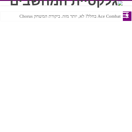
Ace Combat בחלל? לא, יותר מזה. ביקורת המשחק Chorus
Steven Universe והשירים שתורגמו בצורה נוראית לעברית