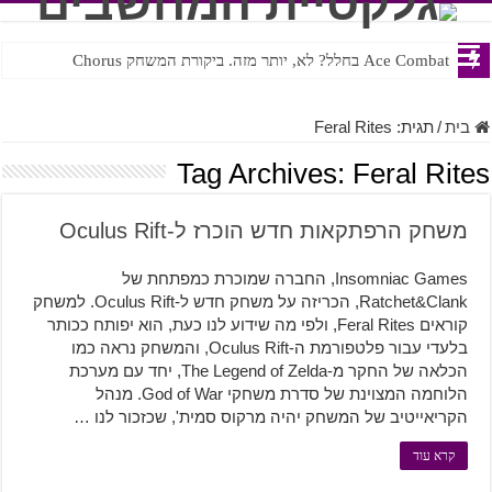
Ace Combat בחלל? לא, יותר מזה. ביקורת המשחק Chorus
Steven Universe והשירים שתורגמו בצורה נוראית לעברית
בית
/
תגית:
Feral Rites
Tag Archives:
Feral Rites
משחק הרפתקאות חדש הוכרז ל-Oculus Rift
Insomniac Games, החברה שמוכרת כמפתחת של
Ratchet&Clank, הכריזה על משחק חדש ל-Oculus Rift. למשחק
קוראים Feral Rites, ולפי מה שידוע לנו כעת, הוא יפותח ככותר
בלעדי עבור פלטפורמת ה-Oculus Rift, והמשחק נראה כמו
הכלאה של החקר מ-The Legend of Zelda, יחד עם מערכת
הלוחמה המצוינת של סדרת משחקי God of War. מנהל
הקריאייטיב של המשחק יהיה מרקוס סמית', שכזכור לנו …
קרא עוד