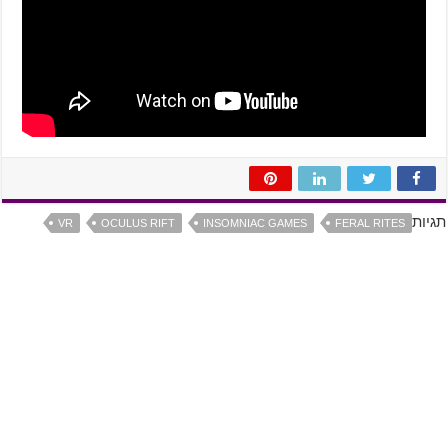
תגיות
VR
OCULUS RIFT
INSOMNIAC GAMES
FERAL RITES