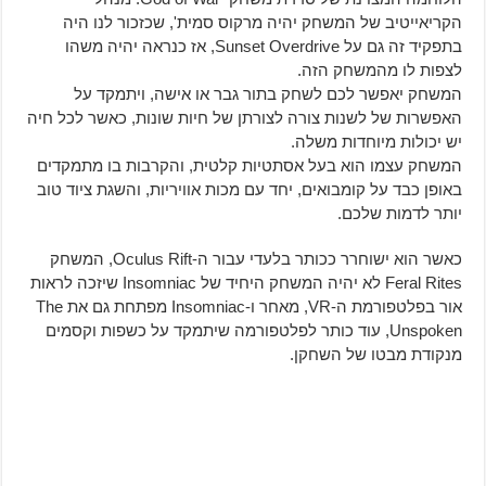
הקריאייטיב של המשחק יהיה מרקוס סמית', שכזכור לנו היה
בתפקיד זה גם על Sunset Overdrive, אז כנראה יהיה משהו
לצפות לו מהמשחק הזה.
המשחק יאפשר לכם לשחק בתור גבר או אישה, ויתמקד על
האפשרות של לשנות צורה לצורתן של חיות שונות, כאשר לכל חיה
יש יכולות מיוחדות משלה.
המשחק עצמו הוא בעל אסתטיות קלטית, והקרבות בו מתמקדים
באופן כבד על קומבואים, יחד עם מכות אוויריות, והשגת ציוד טוב
יותר לדמות שלכם.
כאשר הוא ישוחרר ככותר בלעדי עבור ה-Oculus Rift, המשחק
Feral Rites לא יהיה המשחק היחיד של Insomniac שיזכה לראות
אור בפלטפורמת ה-VR, מאחר ו-Insomniac מפתחת גם את The
Unspoken, עוד כותר לפלטפורמה שיתמקד על כשפות וקסמים
מנקודת מבטו של השחקן.