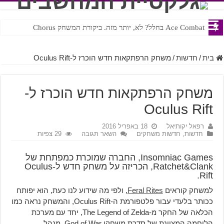
Ace Combat בחלל? לא, יותר מזה. ביקורת המשחק Chorus
Steven Universe והשירים שתורגמו בצורה נוראית לעברית
בית
/
חדשות
/
משחק הרפתקאות חדש הוכרז ל-Oculus Rift
משחק הרפתקאות חדש הוכרז ל-
Oculus Rift
רפאל יקותיאל
18 באפריל 2016
חדשות
,
חדשות משחקים
השאר תגובה
29 צפיות
Insomniac Games, החברה שמוכרת כמפתחת של
Ratchet&Clank, הכריזה על משחק חדש ל-Oculus
Rift.
למשחק קוראים
Feral Rites
, ולפי מה שידוע לנו כעת, הוא יפותח
ככותר בלעדי עבור פלטפורמת ה-Oculus Rift, והמשחק נראה כמו
הכלאה של החקר מ-The Legend of Zelda, יחד עם מערכת
הלוחמה המצוינת של סדרת משחקי God of War. מנהל