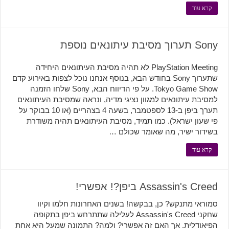
קרא עוד
Sony תערוך מסיבת עיתונאים נוספת
PlayStation Meeting לא תהיה מסיבת העיתונאים היחידה
שתערוך Sony בחודש הבא, בנוסף אנחנו נוכל לצפות באירוע קדם
Tokyo Game Show. על פי הדיווח הבא, Sony שלחו הזמנה
למסיבת עיתונאים למגוון נציגי מדיה, ונראה שמסיבת העיתונאים
תערך ביפן ב-13 לספטמבר, בשעה 4 בצהריים (או 10 בבוקר על
פי שעון ישראל). כמו תמיד, מסיבת העיתונאים תהיה משודרת
בשידור ישיר, מה שאומר שכולם …
קרא עוד
Assassin's Creed ביפן?! אפשרי!
סמוראי מתנקש? כן, בבקשה! בשנים האחרונות חלמו וקיוו
שחקני Assassin's Creed לעלילה שתתרחש ביפן בתקופה
הפיאודלית. אך האם זה אפשרי? ולמה? התמונה שמעל היא אחת