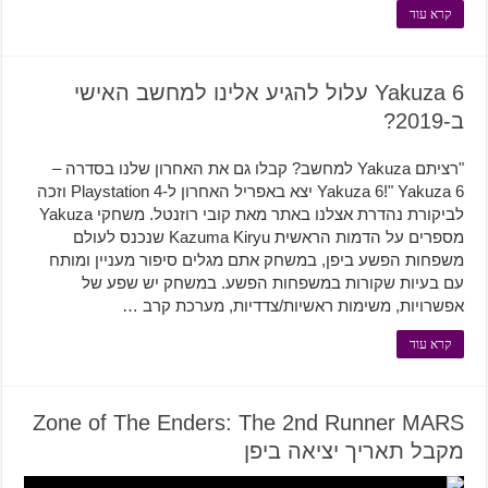
קרא עוד
Yakuza 6 עלול להגיע אלינו למחשב האישי
ב-2019?
"רציתם Yakuza למחשב? קבלו גם את האחרון שלנו בסדרה –
Yakuza 6!" Yakuza 6 יצא באפריל האחרון ל-Playstation 4 וזכה
לביקורת נהדרת אצלנו באתר מאת קובי רוזנטל. משחקי Yakuza
מספרים על הדמות הראשית Kazuma Kiryu שנכנס לעולם
משפחות הפשע ביפן, במשחק אתם מגלים סיפור מעניין ומותח
עם בעיות שקורות במשפחות הפשע. במשחק יש שפע של
אפשרויות, משימות ראשיות/צדדיות, מערכת קרב …
קרא עוד
Zone of The Enders: The 2nd Runner MARS
מקבל תאריך יציאה ביפן