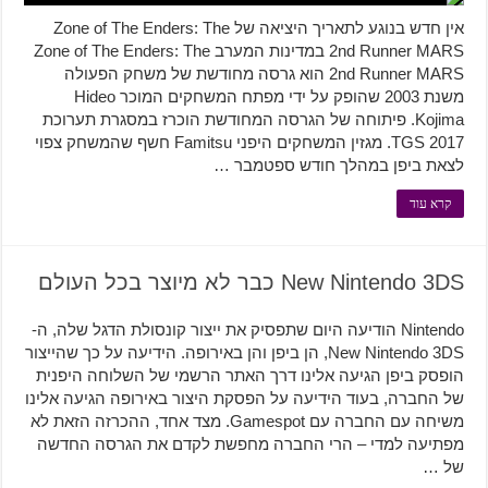
אין חדש בנוגע לתאריך היציאה של Zone of The Enders: The
2nd Runner MARS במדינות המערב Zone of The Enders: The
2nd Runner MARS הוא גרסה מחודשת של משחק הפעולה
משנת 2003 שהופק על ידי מפתח המשחקים המוכר Hideo
Kojima. פיתוחה של הגרסה המחודשת הוכרז במסגרת תערוכת
TGS 2017. מגזין המשחקים היפני Famitsu חשף שהמשחק צפוי
לצאת ביפן במהלך חודש ספטמבר …
קרא עוד
New Nintendo 3DS כבר לא מיוצר בכל העולם
Nintendo הודיעה היום שתפסיק את ייצור קונסולת הדגל שלה, ה-
New Nintendo 3DS, הן ביפן והן באירופה. הידיעה על כך שהייצור
הופסק ביפן הגיעה אלינו דרך האתר הרשמי של השלוחה היפנית
של החברה, בעוד הידיעה על הפסקת היצור באירופה הגיעה אלינו
משיחה עם החברה עם Gamespot. מצד אחד, ההכרזה הזאת לא
מפתיעה למדי – הרי החברה מחפשת לקדם את הגרסה החדשה
של …