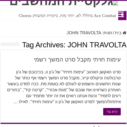
Ace Combat בחלל? לא, יותר מזה. ביקורת המשחק Chorus
Steven Universe והשירים שתורגמו בצורה נוראית לעברית
בית
/
תגית:
JOHN TRAVOLTA
Tag Archives:
JOHN TRAVOLTA
עימות חזיתי מקבל סרט המשך רשמי
סרט האקשן האהוב "עימות חזיתי" של ג'ון וו, בכיכובם של ג'ון
טרבולטה וניקולס קייג', מקבל סרט המשך רשמי אף כותר של
שנות התשעים והשמונים לעולם לא באמת מת. ככה למדנו בעשור
האחרון כשראינו את שובם של "מוות אכזרי", "קרטה קיד", "בחורים
רעים לתמיד" וכעת אנחנו רואים את זה יותר מתמיד עם
איתחול/המשך לסרט האקשן של ג'ון וו "עימות חזיתי". לאילו …
קרא עוד