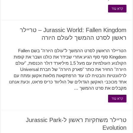
קרא עוד
Jurassic World: Fallen Kingdom – טריילר
ראשון לסרט ההמשך לעולם היורה
הטריילר הראשון לסרט ההמשך ל"עולם היורה" בשם Fallen
Kingdom סוף סוף הגיע אחרי שבידר את כולנו ושבר את קופות
הקולנוע העולמיות עם מעל 1.5 מיליארד דולר הכנסות, "עולם
היורה" החזיר את כותר "פארק היורה" של חברת Universal
לרלוונטיות והבטיח לנו עוד הרפתקאות מלאות אקשן ומתח עם
אחד מכוכבי האקשן הגדולים של הוליווד כריס פראט, וכעת אנחנו
מקבלים את סרט ההמשך …
קרא עוד
טריילר משחקיות ראשון ל-Jurassic Park
Evolution