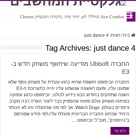
Ace Combat בחלל? לא, יותר מזה. ביקורת המשחק Chorus
בית
/
תגית:
just dance 4
Tag Archives:
just dance 4
החברה Ubisoft מודיעה שיחשף משחק חדש ב-
E3
החברה יוביסופט חושפת שהיא כרגע עובדת על משחק נוסף שלא
שמענו עליו, ופעם ראשונה שנשמע עליו יהיה בתערוכת ה-E3
השנה שתתקים בחודש הבא כידוע לכולנו, יוביסופט כרגע עסוקה
בפיתוח משחק עולם פתוח שהספיק כבר ליצור העדה רבה מקרב
גיימרים בעולם, Watch Dogs. אך לפי מה שהתגלה זהו לא הכותר
היחיד שכרגע החברה הבריטית פועלת עליו.לפי מידע שפורסם
ב"ג'ויסטיק", מנכ"ל יוביסופט …
קרא עוד