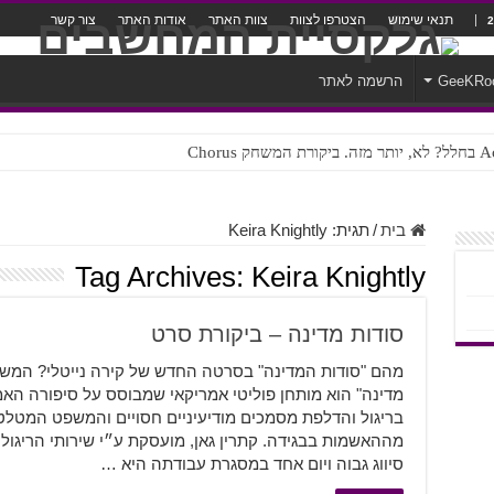
תנאי שימוש
הצטרפו לצוות
צוות האתר
אודות האתר
צור קשר
GeeKRo
הרשמה לאתר
ק Chorus
צורה נוראית לעברית
בית
/
תגית:
Keira Knightly
Tag Archives:
Keira Knightly
סודות מדינה – ביקורת סרט
מהם "סודות המדינה" בסרטה החדש של קירה נייטלי? המשיכו 
מדינה" הוא מותחן פוליטי אמריקאי שמבוסס על סיפורה הא
בריגול והדלפת מסמכים מודיעיניים חסויים והמשפט המטלטל
מההאשמות בבגידה. קתרין גאן, מועסקת ע״י שירותי הריגול
סיווג גבוה ויום אחד במסגרת עבודתה היא …