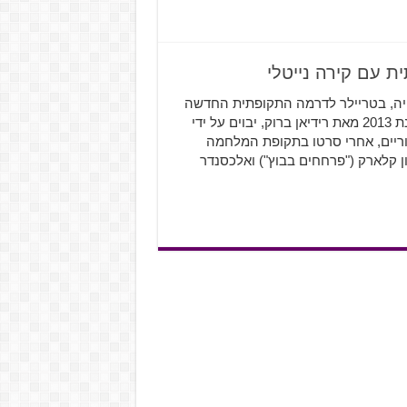
ייה, בטריילר לדרמה התקופתית החדשה
שלה- The Aftermath. "The Aftermath" מבוסס על רומן משנת 2013 מאת רידיאן ברוק, יבוים על ידי
טוריים, אחרי סרטו בתקופת המלחמה
ון קלארק ("פרחחים בבוץ") ואלכסנדר