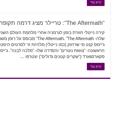
קרא עוד
"The Aftermath": טריילר מציג דרמה תקופתית עם קירה נייטלי
קירה נייטלי חוזרת בזמן לגרמניה אחרי מלחמת העולם השנ
ג'יימס קנט מי שרחוק (כמו נייטלי) מלהיות זר לסרטים היס
הראשונה- "צוואת נעורים" והסדרה שלו- "מלכה לבנה". ג'ייס
סקארסגארד ("שקרים קטנים גדולים") יצטרפו …
קרא עוד