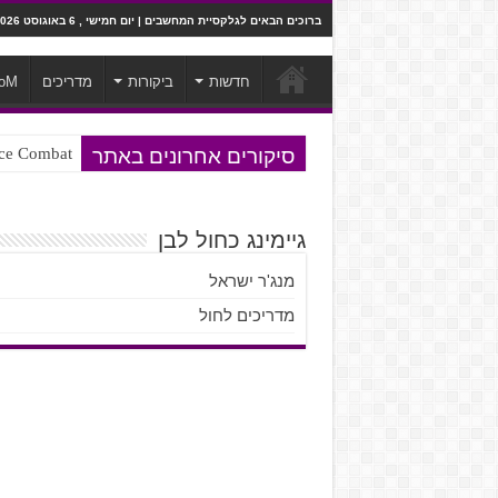
ברוכים הבאים לגלקסיית המחשבים | יום חמישי , 6 באוגוסט 2026
חדשות
ביקורות
מדריכים
oM
סיקורים אחרונים באתר
Ace Combat בחלל? לא, יותר מזה. ביקורת המשח
Steven Universe והשירים שתורגמו ב
גיימינג כחול לבן
מנג'ר ישראל
מדריכים לחול