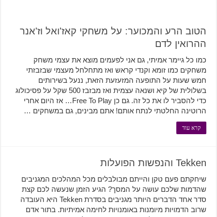
הטוב הרע והמכוער: על משחקי קאז'ואל וז'אנר
ההרואין לדם
כמו כל גיימר אמיתי, גם אני לפעמים מוצא את עצמי משחק
משחקים כמו זומא וקנדי קראש ואז מתחלחל מעצמי שבזבזתי
חמש שעות על התופעה המזעזעת הזאת, ננעל בשירותים
בשלולית של קיא ושנאה עצמית ואז מבזבז 500 שקל על פסיכולוג
כדי להסביר לו את כל זה. גם כן Free To Play… אז היום אחרי
הרוטינה החלטתי לנתח אותם! אתם מבינים, גם במשחקים …
קרא עוד
Tekken והנפשות הפועלות
שיחקתם פעם טקן והייתם מבולבלים מכל המהלכים המגניבים
שהדמות שלכם עושה על המסך? הגיע הזמן שנעשה לכם קצת
סדר אחד הדברים היותר מגניבים בסדרת Tekken היא העובדה
שרוב הדמויות מיומנות באומנויות לחימה אמיתיות. בתור אדם