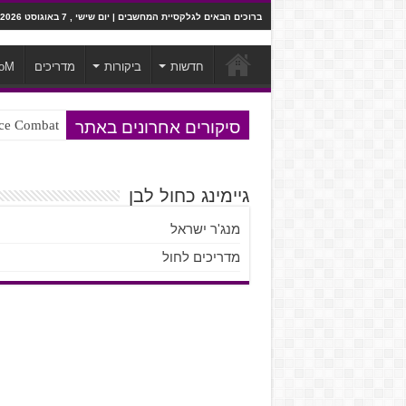
ברוכים הבאים לגלקסיית המחשבים | יום שישי , 7 באוגוסט 2026
חדשות
ביקורות
מדריכים
oM
סיקורים אחרונים באתר
Ace Combat בחלל? לא, יותר מזה. ביקורת המשח
Steven Universe והשירים שתורגמו ב
גיימינג כחול לבן
מנג'ר ישראל
מדריכים לחול