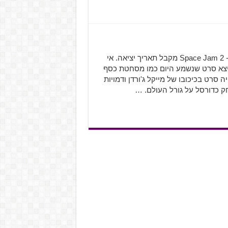
הכינו את נעלי הספורט ותוציאו את מדי הכדורסל מהבוידעם- Space Jam 2 מקבל תאריך יציאה. אי
א נולדו, יצא סרט שנשמע היום כמו מסחטת כסף
ת- Space Jam (בעברית: ספייס ג'אם). Space Jam היה סרט בכיכובו של מייקל ג'ורדן ודמויות
חק כדורסל על גורל העולם. …