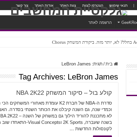
תנאי שימוש
הצטרפו לצוות
צוות האתר
אודות האתר
צור קשר
GeeKRo
הרשמה לאתר
ק Chorus
צורה נוראית לעברית
בית
/
תגית:
LeBron James
Tag Archives:
LeBron James
קולע בול – סיקור המשחק NBA 2K22
סדרת ה-NBA של חברת K2 עומדת מאחורי ה
וכמדי שנה, גם השנה קיבלנו את הכותר השנתי בסדרה. ה
בשנה שעברה, 2K Sports וts
לקונסולות החדשות …