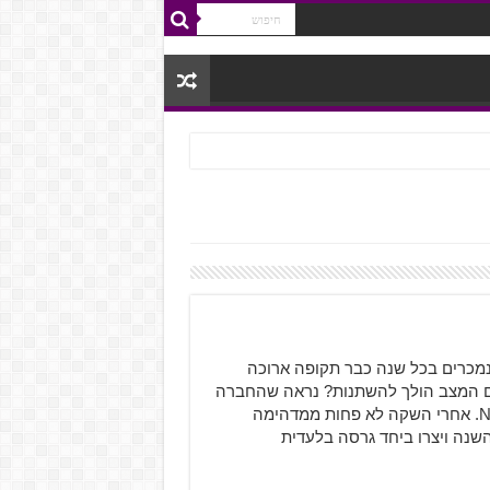
משחקים הכי נמכרים בכל שנה כבר תקופה ארוכה
אם המצב הולך להשתנות? נראה שהחברה
לא מתכננת להוריד הילוך גם במשחק של השנה – NBA 2K22. אחרי השקה לא פחות ממדהימה
Visual Concep-התאחדו שוב השנה ויצרו ביחד גרסה בלעדית