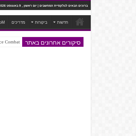
ברוכים הבאים לגלקסיית המחשבים | יום ראשון , 9 באוגוסט 2026
חדשות
ביקורות
מדריכים
oM
סיקורים אחרונים באתר
Ace Combat בחלל? לא, יותר מזה. ביקורת המשח
Steven Universe והשירים שתורגמו ב