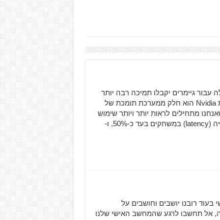
ות תומכות שלה עבור גיימרים יקבלו תמיכה רבה יותר
של משחקים בהווה ובעתיד. Game Ready Driver של חברת Nvidia הוא חלק ממערכת תומכת של
רכת זאת כוללת גם 2 טכנולוגיות שאנחנו מתחילים לראות יותר ויותר שימוש
בהן: NVIDIA Reflex היא טכנולוגיה שמצליחה להוריד השעייה (latency) במשחקים בעד כ-50%, ו-
האישי בעוד רובנו יושבים וחושבים על
ה, אל תחשבו לרגע שהמחשב האישי שלנו