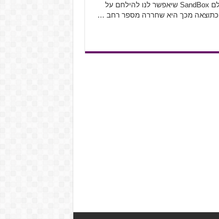
המשחק יעבוד על טכנולוגיית מחשוב ענן ויכלול בתוכו גם עולם SandBox שיאפשר לנו להילחם על