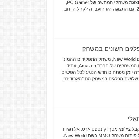
הולך להישאר מקופח. בימים כתיקונם PC Gaming Show, תצוגת משחקי המחשב של PC Gamer,
הייתה אמורה להיות כחלק מתערוכת ה-E3. אך כמו רוב 2020, גם התצוגה הזו הועברה לקהל הרחב
New World מכיל שורה של יצורים מטרידים ועל-טבעיים New World, משחק התפקידים ההמוני
בפיתוחה של חברת Amazon Game Studios, חטיבת פיתוח המשחקים של חברת Amazon, עתיד
ה יומן מפתחים חדש הנוגע לכל הפלגים
 שלושת הפלגים במשחק הם "האבודים",
 Amazon בשם New World זוכה לקבל צילומי מסך וקונספט ארט. אל תגידו
לא ידעתי, לא שמעתי. חברת Amazon עובדת בימים אלה על פיתוח משחק MMO בשם New World.