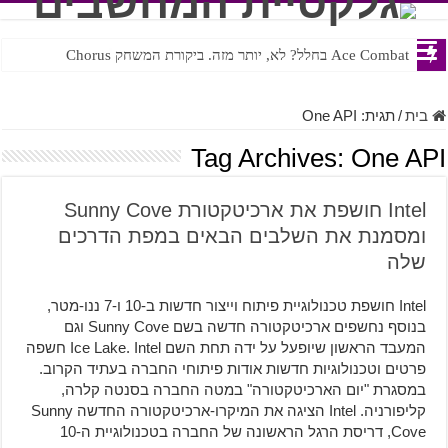
Ace Combat בחלל? לא, יותר מזה. ביקורת המשחק Chorus
Steven Universe והשירים שתורגמו בצורה נוראית לעברית
בית
/
תגית:
One API
Tag Archives:
One API
Intel חושפת את ארכיטקטורת Sunny Cove
ומסמנת את השלבים הבאים במפת הדרכים
שלה
Intel חושפת טכנולוגיית פיתוח וייצור חדשות ב-10 ו-7 ננו-מטר,
בנוסף נחשפים ארכיטקטורה חדשה בשם Sunny Cove וגם
המעבד הראשון שיופעל על ידה תחת השם Ice Lake. Intel חשפה
פרטים וטכנולוגיות חדשות אודות פיתוחי החברה בעתיד הקרוב.
במסגרת "יום הארכיטקטורה" במטה החברה בסנטה קלרה,
קליפורניה. Intel הציגה את המיקרו-ארכיטקטורה החדשה Sunny
Cove, דריסת הרגל הראשונה של החברה בטכנולוגיית ה-10