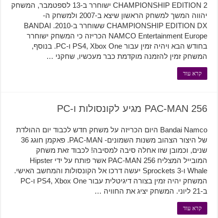
CHAMPIONSHIP EDITION 2 ישוחרר ב-13 לספטמבר, המשחק
יהווה המשך למשחק הראשון שיצא ב-2007 ולמשחק ה-
CHAMPIONSHIP EDITION DX ששוחרר ב-2010. BANDAI
NAMCO Entertainment Europe הכריזה כי המשחק ישוחרר
בחודש הבא ויהיה זמין עבור PS4, Xbox One ו-PC. בנוסף,
המשחק זמין להזמנה מוקדמת כבר מעכשיו, שחקני …
קרא עוד
PAC-MAN 256 מגיע לקונסולות ו-PC
Bandai Namco היום הכריזה על משחק חדש לכבוד יום ההולדת
של היצור הצהוב משנות השמונים- PAC-MAN. פאקמן חוגג 36
שנים, וכמובן שזו אחלה סיבה למסיבה! לכבוד זאת משחק
המובייל המצליח PAC-MAN 256 אשר פותח על ידי Hipster
Whale ו-3 Sprockets יעשה דרכו אל הקונסולות והמחשב האישי.
המשחק יהיה זמין בצורה דיגיטלית עבור PS4, Xbox One ו-PC
ב-21 ליוני. המשחק יציג את החוויה …
קרא עוד