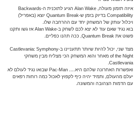
איזה תזמון מעולה, Alan Wake הגיע לתוכנית ה-Backwards
Compatibility בדיוק בזמן ש-Quantum Break יוצא (באפריל)
ויכלול עותק של המשחק יחד עם ההרחבה שלו.
בוא נגיד שאם עוד לא יצא לכם לשחק ב-Alan Wake אז גשו ותקנו
פשוט את Quantum Break, ככה תהנו כפליים.
מצד שני, יכול להיות שיותר תתעניינו ב-Castlevania: Symphony
of the Night מאחר והוא המשחק הכי מצליח מבין משחקי
Castlevania.
ואפשרות האחרונה שלהם היא…. Pac-Man שבואו נגיד לעולם לא
יעלם מהעולם, ותמיד יהיה כיף לקפוץ לאכול כמה רוחות רפאים
עם הדמות הצהובה והמשונה.