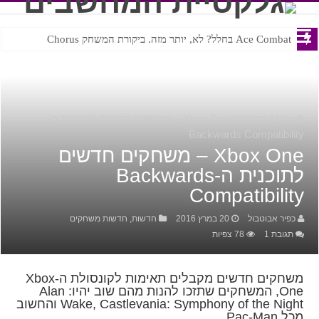
Ace Combat בחלל? לא, יותר מזה. ביקורת המשחק Chorus
Steven Universe והשירים שתורגמו בצורה נוראית לעברית
בית
/
חדשות
/
Xbox One – משחקים חדשים לתוכנית ה-
Backwards Compatibilit
Xbox One – משחקים חדשים
לתוכנית ה-Backwards
Compatibilit
כפיר אבוטבול
20 במרץ 2016
חדשות
,
חדשות משחקים
תגובת 1
78 צפיות
משחקים חדשים מקבלים תאימות לקונסולת ה-Xbox
One, המשחקים שתזכו להנות מהם שוב יהיו: Alan
Wake, Castlevania: Symphony of the Night והחשוב
מכל Pac-Man.