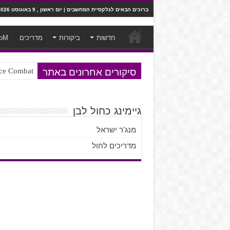
ברוכים הבאים לגלקסיית המחשבים | יום ראשון , 9 באוגוסט 2026
חדשות
ביקורות
מדריכים
oM
סיקורים אחרונים באתר
Ace Combat בחלל? לא, יותר מזה. ביקורת המשח
Steven Universe והשירים שתורגמו ב
גיימינג כחול לבן
מנג'ר ישראל
מדריכים לחול