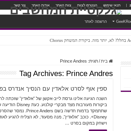
תנאי שימוש
הצטרפו לצוות
צוות האתר
אודות האתר
צור קשר
GeeKRo
הרשמה לאתר
ק Chorus
צורה נוראית לעברית
בית
/
תגית:
Prince Andres
Tag Archives:
Prince Andres
ספין אוף לסרט אלאדין עם הנסיך אנדרס בפ
השנה הגיעה אלינו גרסת לייב-אקשן של "אלאדין" שזכתה 
ביקורות מעורבות מ
שתתמקד בדמות חדשה בשם 
וישחק במקום בסרט …