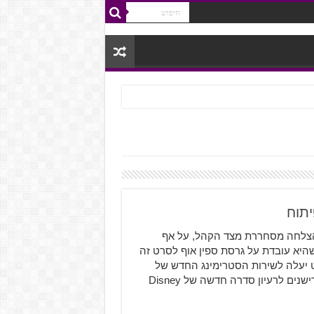
יתוח
להצלחה מסחררת מצד הקהל, על אף
צד מבקרי קולנוע. כעת Disney הודיעה שהיא עובדת על גרסת ספין אוף לסרט זה
Prince Anders. נמסר שהסרט יעלה לשירות הסטרימינג החדש של
Disney+. כוכב "אלאדין", מנה מסעוד, לא הצליח להגיע לאודישנים לרעיון סדרה חדשה של Disney